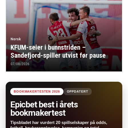
Norsk
KFUM-seier i bunnstriden –
Sandefjord-spiller utvist før pause
07/08/2026
BOOKMAKERTESTEN 2026
OPPDATERT
Epicbet best i årets
bookmakertest
Tipsbladet har vurdert 20 spillselskaper på odds,
fotball, brukeropplevelse, kampanjer og total