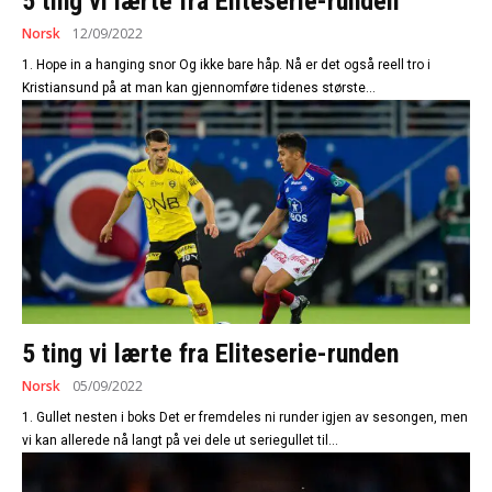
5 ting vi lærte fra Eliteserie-runden
Norsk
12/09/2022
1. Hope in a hanging snor Og ikke bare håp. Nå er det også reell tro i
Kristiansund på at man kan gjennomføre tidenes største...
5 ting vi lærte fra Eliteserie-runden
Norsk
05/09/2022
1. Gullet nesten i boks Det er fremdeles ni runder igjen av sesongen, men
vi kan allerede nå langt på vei dele ut seriegullet til...