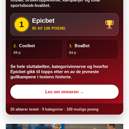
sportsbook-kvalitet.
Epicbet
1
90 AV 100 POENG
Coolbet
BoaBet
2.
3.
89 p
84 p
Se hele sluttabellen, kategorivinnerne og hvorfor
Epicbet gikk til topps etter en av de jevneste
gullkampene i testens historie.
Les om vinneren →
20 aktører testet · 9 kategorier · 100 mulige poeng