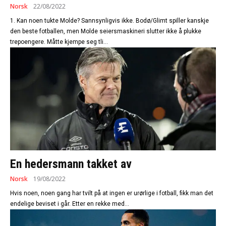
Norsk
22/08/2022
1. Kan noen tukte Molde? Sannsynligvis ikke. Bodø/Glimt spiller kanskje
den beste fotballen, men Molde seiersmaskineri slutter ikke å plukke
trepoengere. Måtte kjempe seg tli...
En hedersmann takket av
Norsk
19/08/2022
Hvis noen, noen gang har tvilt på at ingen er urørlige i fotball, fikk man det
endelige beviset i går. Etter en rekke med...