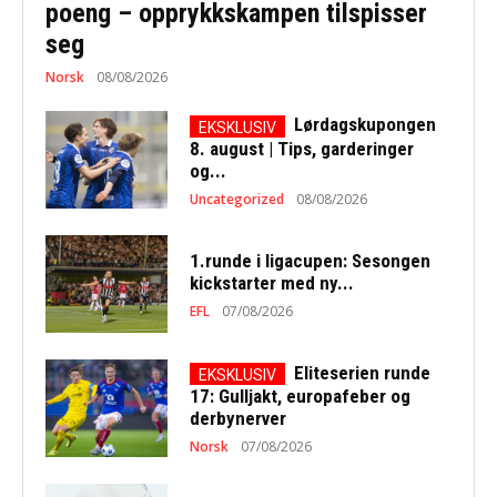
poeng – opprykkskampen tilspisser
seg
Norsk
08/08/2026
Lørdagskupongen
8. august | Tips, garderinger
og...
Uncategorized
08/08/2026
1.runde i ligacupen: Sesongen
kickstarter med ny...
EFL
07/08/2026
Eliteserien runde
17: Gulljakt, europafeber og
derbynerver
Norsk
07/08/2026