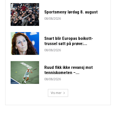
Sportsmeny lørdag 8. august
08/08/2026
Snart blir Europas boikott-
trussel satt på prøve:...
08/08/2026
Ruud fikk ikke revansj mot
tenniskometen –...
08/08/2026
Vis mer