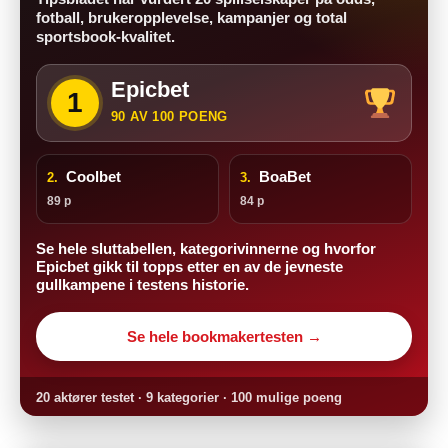
fotball, brukeropplevelse, kampanjer og total
sportsbook-kvalitet.
Epicbet
1
90 AV 100 POENG
Coolbet
BoaBet
2.
3.
89 p
84 p
Se hele sluttabellen, kategorivinnerne og hvorfor
Epicbet gikk til topps etter en av de jevneste
gullkampene i testens historie.
Se hele bookmakertesten →
20 aktører testet · 9 kategorier · 100 mulige poeng