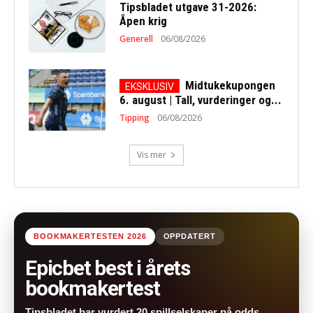
Tipsbladet utgave 31-2026:
Åpen krig
Generell
06/08/2026
Midtukekupongen
6. august | Tall, vurderinger og...
Tipping
06/08/2026
Vis mer
BOOKMAKERTESTEN 2026
OPPDATERT
Epicbet best i årets
bookmakertest
Tipsbladet har vurdert 20 spillselskaper på odds,