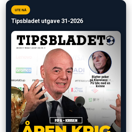
UTE NÅ
Tipsbladet utgave 31-2026