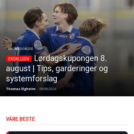
UNCATEGORIZED
Lørdagskupongen 8.
august | Tips, garderinger og
systemforslag
Thomas Elgheim
-
08/08/2026
VÅRE BESTE