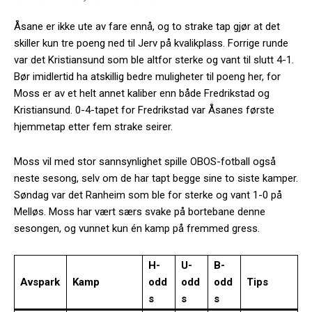
Åsane er ikke ute av fare ennå, og to strake tap gjør at det
skiller kun tre poeng ned til Jerv på kvalikplass. Forrige runde
var det Kristiansund som ble altfor sterke og vant til slutt 4-1.
Bør imidlertid ha atskillig bedre muligheter til poeng her, for
Moss er av et helt annet kaliber enn både Fredrikstad og
Kristiansund. 0-4-tapet for Fredrikstad var Åsanes første
hjemmetap etter fem strake seirer.
Moss vil med stor sannsynlighet spille OBOS-fotball også
neste sesong, selv om de har tapt begge sine to siste kamper.
Søndag var det Ranheim som ble for sterke og vant 1-0 på
Melløs. Moss har vært særs svake på bortebane denne
sesongen, og vunnet kun én kamp på fremmed gress.
H-
U-
B-
Avspark
Kamp
odd
odd
odd
Tips
s
s
s