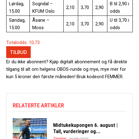
Lørdag,
Sogndal –
B til 2,90 i
2,10
3,70
2,90
15.00
KFUM Oslo
odds
Søndag,
Åsane –
U til 3,70 i
2,10
3,70
2,90
15.00
Moss
odds
Totalodds: 10,73
TILBUD
Er du ikke abonnent? Kjøp digitalt abonnement og få direkte
tilgang til alt om helgens OBOS-runde og mye, mye mer for
kun 5 kroner den første måneden! Bruk kodeord FEMMER.
RELATERTE ARTIKLER
Midtukekupongen 6. august |
Tall, vurderinger og...
Tipping