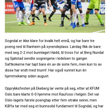
Sogndal er ikke klare for kvalik helt ennå, og har bare tre
poeng ned til Ranheim på syvendeplass. Lørdag fikk de bare
med seg 2-2 mot bunnlaget Hødd, til tross for at Berg Nundal
og Sjølstad sendte sogningene i ledelsen to ganger.
Saftkokerne har tapt bare én av de siste fem, men kun to av
disse har endt med triumf. Har også vunnet kun én
hjemmekamp siden august.
Opprykksfesten på Ekeberg lar vente på seg, etter at KFUM
Oslo bare klarte 0-0 hjemme mot Raufoss i helgen. Det var
Oslo-lagets første poengtap etter fem strake seirer, men
Kåffa tar med seg et bunnsolid fundament til Sogndal, og har