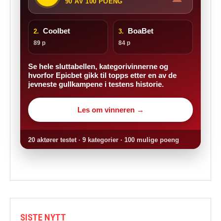
90 AV 100 POENG
Coolbet
BoaBet
2.
3.
89 p
84 p
Se hele sluttabellen, kategorivinnerne og
hvorfor Epicbet gikk til topps etter en av de
jevneste gullkampene i testens historie.
Les om vinneren →
20 aktører testet · 9 kategorier · 100 mulige poeng
SISTE NYTT