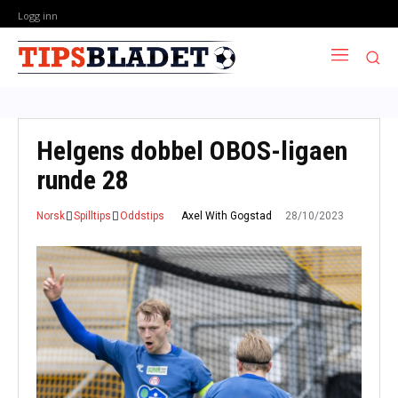
Logg inn
Helgens dobbel OBOS-ligaen
runde 28
28/10/2023
Axel With Gogstad
Norsk
Spilltips
Oddstips