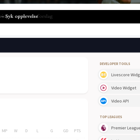
 Syk opplevelse
nger og systemforslag