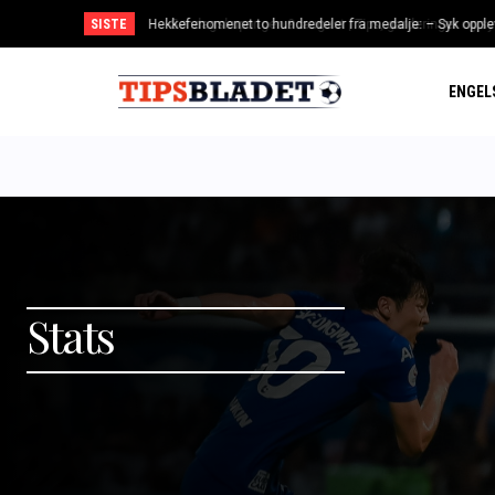
SISTE
Hekkefenomenet to hundredeler fra medalje: – Syk opplevel
Søndagskupongen 9. august | Tips, garderinger og syst
ENGEL
Stats