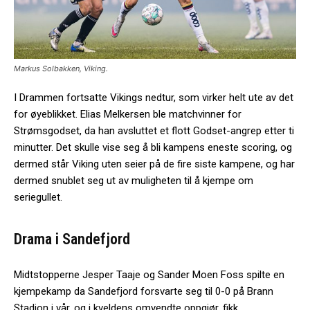
Markus Solbakken, Viking.
I Drammen fortsatte Vikings nedtur, som virker helt ute av det
for øyeblikket. Elias Melkersen ble matchvinner for
Strømsgodset, da han avsluttet et flott Godset-angrep etter ti
minutter. Det skulle vise seg å bli kampens eneste scoring, og
dermed står Viking uten seier på de fire siste kampene, og har
dermed snublet seg ut av muligheten til å kjempe om
seriegullet.
Drama i Sandefjord
Midtstopperne Jesper Taaje og Sander Moen Foss spilte en
kjempekamp da Sandefjord forsvarte seg til 0-0 på Brann
Stadion i vår, og i kveldens omvendte oppgjør, fikk