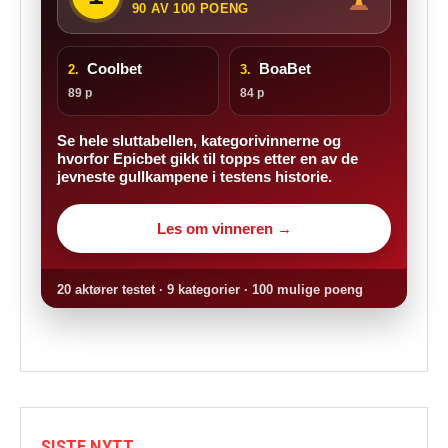
90 AV 100 POENG
Coolbet
BoaBet
2.
3.
89 p
84 p
Se hele sluttabellen, kategorivinnerne og
hvorfor Epicbet gikk til topps etter en av de
jevneste gullkampene i testens historie.
Les om vinneren →
20 aktører testet · 9 kategorier · 100 mulige poeng
SISTE NYTT