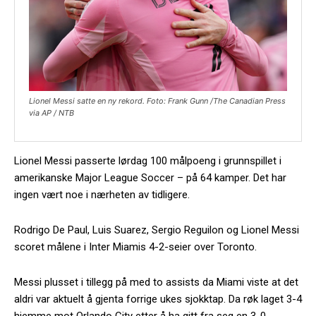
Lionel Messi satte en ny rekord. Foto: Frank Gunn /The Canadian Press
via AP / NTB
Lionel Messi passerte lørdag 100 målpoeng i grunnspillet i
amerikanske Major League Soccer – på 64 kamper. Det har
ingen vært noe i nærheten av tidligere.
Rodrigo De Paul, Luis Suarez, Sergio Reguilon og Lionel Messi
scoret målene i Inter Miamis 4-2-seier over Toronto.
Messi plusset i tillegg på med to assists da Miami viste at det
aldri var aktuelt å gjenta forrige ukes sjokktap. Da røk laget 3-4
hjemme mot Orlando City etter å ha gitt fra seg en 3-0-