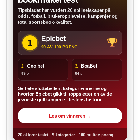
Tipsbladet har vurdert 20 spillselskaper på
odds, fotball, brukeropplevelse, kampanjer og
total sportsbook-kvalitet.
Epicbet
1
90 AV 100 POENG
Coolbet
BoaBet
2.
3.
89 p
84 p
Se hele sluttabellen, kategorivinnerne og
hvorfor Epicbet gikk til topps etter en av de
jevneste gullkampene i testens historie.
Les om vinneren →
20 aktører testet · 9 kategorier · 100 mulige poeng