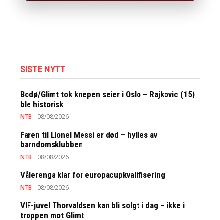
SISTE NYTT
Bodø/Glimt tok knepen seier i Oslo – Rajkovic (15)
ble historisk
NTB
08/08/2026
Faren til Lionel Messi er død – hylles av
barndomsklubben
NTB
08/08/2026
Vålerenga klar for europacupkvalifisering
NTB
08/08/2026
VIF-juvel Thorvaldsen kan bli solgt i dag – ikke i
troppen mot Glimt