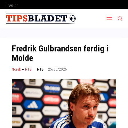
Logg inn
Fredrik Gulbrandsen ferdig i
Molde
25/06/2026
NTB
Norsk
NTB