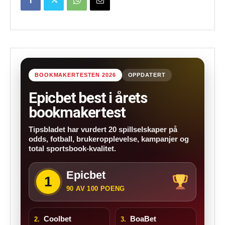
BOOKMAKERTESTEN 2026
OPPDATERT
Epicbet best i årets
bookmakertest
Tipsbladet har vurdert 20 spillselskaper på
odds, fotball, brukeropplevelse, kampanjer og
total sportsbook-kvalitet.
Epicbet
1
90 AV 100 POENG
Coolbet
BoaBet
2.
3.