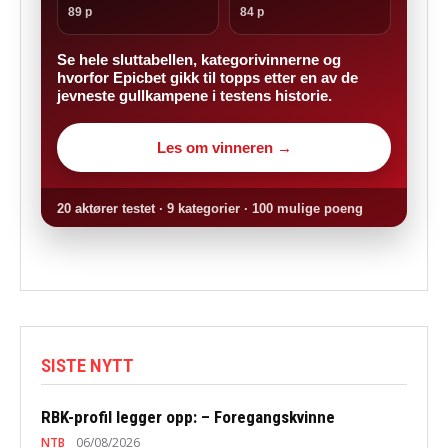
89 p
84 p
Se hele sluttabellen, kategorivinnerne og
hvorfor Epicbet gikk til topps etter en av de
jevneste gullkampene i testens historie.
Les om vinneren →
20 aktører testet · 9 kategorier · 100 mulige poeng
SISTE NYTT
RBK-profil legger opp: – Foregangskvinne
NTB
06/08/2026