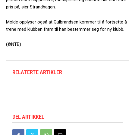
pris på, sier Strandhagen.
Molde opplyser også at Gulbrandsen kommer til å fortsette å
trene med klubben fram til han bestemmer seg for ny klubb.
(©NTB)
RELATERTE ARTIKLER
DEL ARTIKKEL