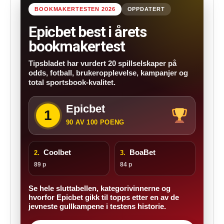
BOOKMAKERTESTEN 2026
OPPDATERT
Epicbet best i årets
bookmakertest
Tipsbladet har vurdert 20 spillselskaper på
odds, fotball, brukeropplevelse, kampanjer og
total sportsbook-kvalitet.
Epicbet
1
90 AV 100 POENG
Coolbet
BoaBet
2.
3.
89 p
84 p
Se hele sluttabellen, kategorivinnerne og
hvorfor Epicbet gikk til topps etter en av de
jevneste gullkampene i testens historie.