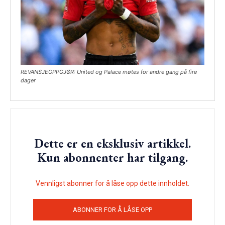
REVANSJEOPPGJØR: United og Palace møtes for andre gang på fire
dager
Dette er en eksklusiv artikkel.
Kun abonnenter har tilgang.
Vennligst abonner for å låse opp dette innholdet.
ABONNER FOR Å LÅSE OPP