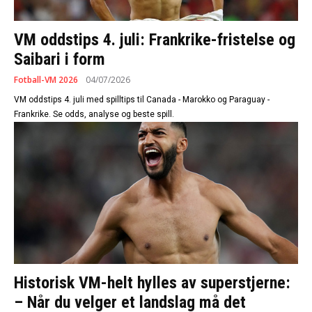
VM oddstips 4. juli: Frankrike-fristelse og
Saibari i form
Fotball-VM 2026
04/07/2026
VM oddstips 4. juli med spilltips til Canada - Marokko og Paraguay -
Frankrike. Se odds, analyse og beste spill.
Historisk VM-helt hylles av superstjerne:
– Når du velger et landslag må det