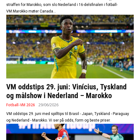
straffen for Marokko, som slo Nederland i 16-delsfinalen i fotball-
VM.Marokko møter Canada...
VM oddstips 29. juni: Vinícius, Tyskland
og målshow i Nederland – Marokko
Fotball-VM 2026
29/06/2026
VM oddstips 29. juni med spilltips til Brasil - Japan, Tyskland - Paraguay
og Nederland - Marokko. Vi ser på odds, form og beste priser.