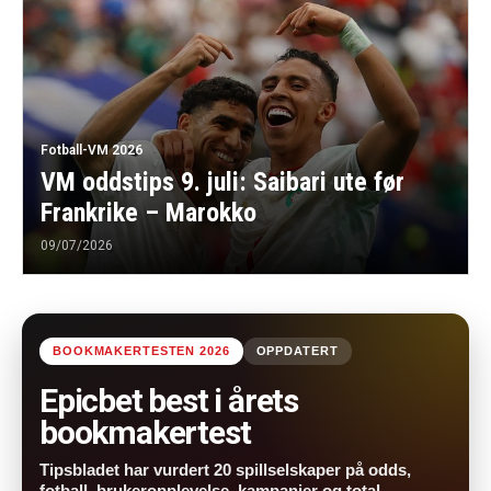
Fotball-VM 2026
VM oddstips 9. juli: Saibari ute før
Frankrike – Marokko
09/07/2026
BOOKMAKERTESTEN 2026
OPPDATERT
Epicbet best i årets
bookmakertest
Tipsbladet har vurdert 20 spillselskaper på odds,
fotball, brukeropplevelse, kampanjer og total