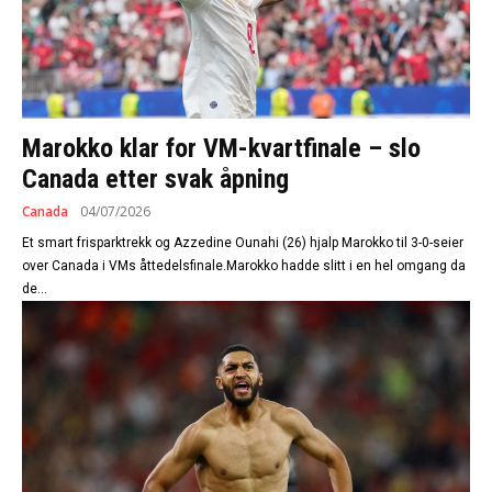
Marokko klar for VM-kvartfinale – slo
Canada etter svak åpning
Canada
04/07/2026
Et smart frisparktrekk og Azzedine Ounahi (26) hjalp Marokko til 3-0-seier
over Canada i VMs åttedelsfinale.Marokko hadde slitt i en hel omgang da
de...