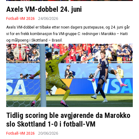
Axels VM-dobbel 24. juni
Fotball-VM 2026
24/06/2026
Axels VM-dobbel er tilbake etter noen dagers pustepause, og 24. juni går
vi for en frekk kombinasjon fra VM-gruppe C: redninger i Marokko – Haiti
og målpoeng i Skottland – Brasil.
Tidlig scoring ble avgjørende da Marokko
slo Skottland 1-0 i fotball-VM
Fotball-VM 2026
20/06/2026