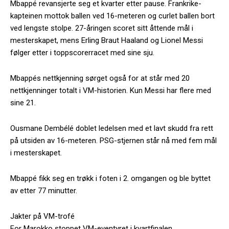
Mbappé revansjerte seg et kvarter etter pause. Frankrike-
kapteinen mottok ballen ved 16-meteren og curlet ballen bort
ved lengste stolpe. 27-åringen scoret sitt åttende mål i
mesterskapet, mens Erling Braut Haaland og Lionel Messi
følger etter i toppscorerracet med sine sju.
Mbappés nettkjenning sørget også for at står med 20
nettkjenninger totalt i VM-historien. Kun Messi har flere med
sine 21.
Ousmane Dembélé doblet ledelsen med et lavt skudd fra rett
på utsiden av 16-meteren. PSG-stjernen står nå med fem mål
i mesterskapet.
Mbappé fikk seg en trøkk i foten i 2. omgangen og ble byttet
av etter 77 minutter.
Jakter på VM-trofé
For Marokko stoppet VM-eventyret i kvartfinalen.