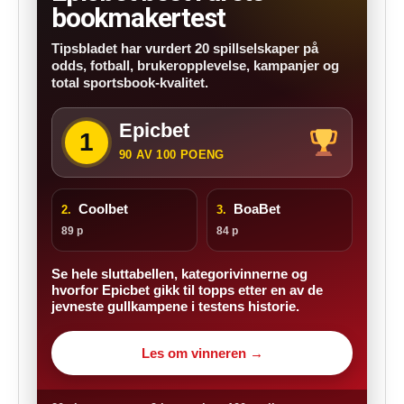
bookmakertest
Tipsbladet har vurdert 20 spillselskaper på
odds, fotball, brukeropplevelse, kampanjer og
total sportsbook-kvalitet.
Epicbet
1
90 AV 100 POENG
Coolbet
BoaBet
2.
3.
89 p
84 p
Se hele sluttabellen, kategorivinnerne og
hvorfor Epicbet gikk til topps etter en av de
jevneste gullkampene i testens historie.
Les om vinneren →