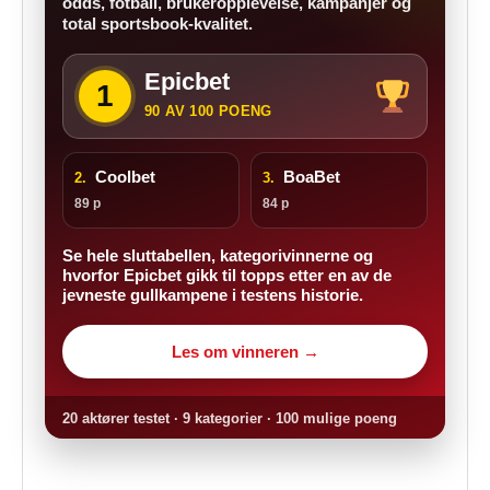
odds, fotball, brukeropplevelse, kampanjer og
total sportsbook-kvalitet.
Epicbet
1
90 AV 100 POENG
Coolbet
BoaBet
2.
3.
89 p
84 p
Se hele sluttabellen, kategorivinnerne og
hvorfor Epicbet gikk til topps etter en av de
jevneste gullkampene i testens historie.
Les om vinneren →
20 aktører testet · 9 kategorier · 100 mulige poeng