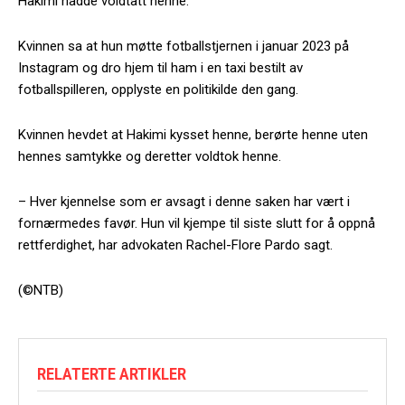
Hakimi hadde voldtatt henne.
Kvinnen sa at hun møtte fotballstjernen i januar 2023 på
Instagram og dro hjem til ham i en taxi bestilt av
fotballspilleren, opplyste en politikilde den gang.
Kvinnen hevdet at Hakimi kysset henne, berørte henne uten
hennes samtykke og deretter voldtok henne.
– Hver kjennelse som er avsagt i denne saken har vært i
fornærmedes favør. Hun vil kjempe til siste slutt for å oppnå
rettferdighet, har advokaten Rachel-Flore Pardo sagt.
(©NTB)
RELATERTE ARTIKLER