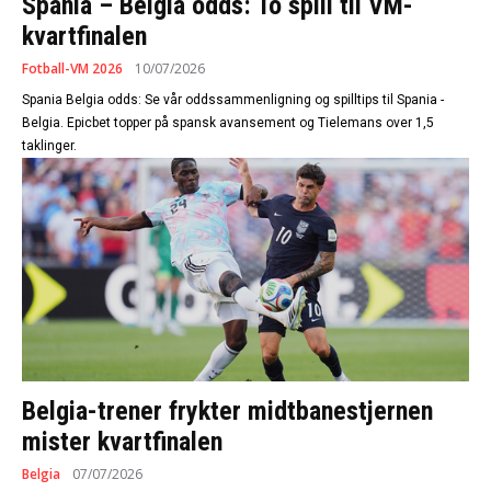
Spania – Belgia odds: To spill til VM-
kvartfinalen
Fotball-VM 2026
10/07/2026
Spania Belgia odds: Se vår oddssammenligning og spilltips til Spania -
Belgia. Epicbet topper på spansk avansement og Tielemans over 1,5
taklinger.
Belgia-trener frykter midtbanestjernen
mister kvartfinalen
Belgia
07/07/2026