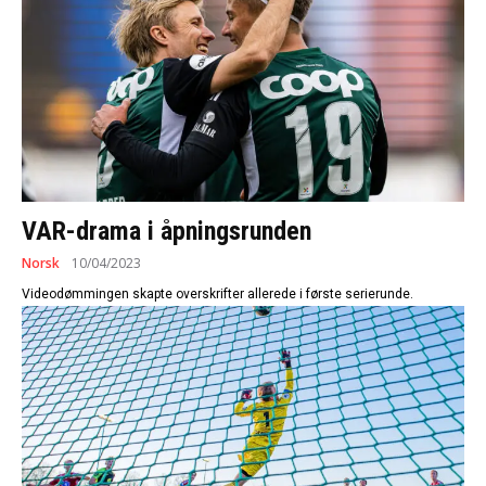
VAR-drama i åpningsrunden
Norsk
10/04/2023
Videodømmingen skapte overskrifter allerede i første serierunde.