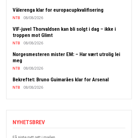
Vålerenga klar for europacupkvalifisering
NTB
08/08/2026
VIF-juvel Thorvaldsen kan bli solgt i dag – ikke i
troppen mot Glimt
NTB
08/08/2026
Norgesmesteren mister EM: – Har vært utrolig lei
meg
NTB
08/08/2026
Bekreftet: Bruno Guimarães klar for Arsenal
NTB
08/08/2026
NYHETSBREV
Få siste nytt rett i mailen