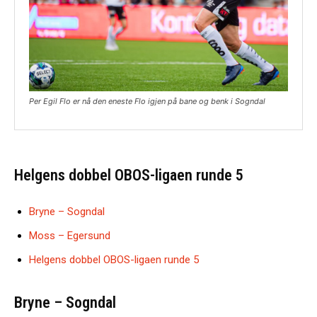
Per Egil Flo er nå den eneste Flo igjen på bane og benk i Sogndal
Helgens dobbel OBOS-ligaen runde 5
Bryne – Sogndal
Moss – Egersund
Helgens dobbel OBOS-ligaen runde 5
Bryne – Sogndal