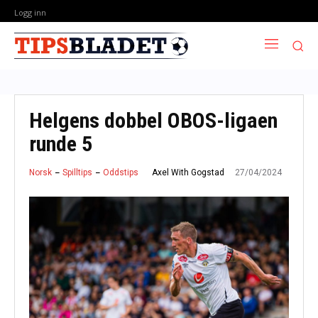
Logg inn
Helgens dobbel OBOS-ligaen
runde 5
27/04/2024
Axel With Gogstad
Norsk
Spilltips
Oddstips