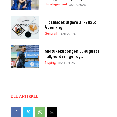
Uncategorized
08/08/2026
Tipsbladet utgave 31-2026:
Åpen krig
Generell
06/08/2026
Midtukekupongen 6. august |
Tall, vurderinger og...
Tipping
06/08/2026
DEL ARTIKKEL