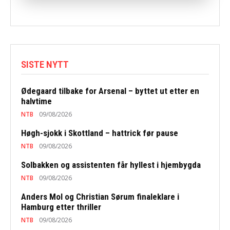
SISTE NYTT
Ødegaard tilbake for Arsenal – byttet ut etter en
halvtime
NTB
09/08/2026
Høgh-sjokk i Skottland – hattrick før pause
NTB
09/08/2026
Solbakken og assistenten får hyllest i hjembygda
NTB
09/08/2026
Anders Mol og Christian Sørum finaleklare i
Hamburg etter thriller
NTB
09/08/2026