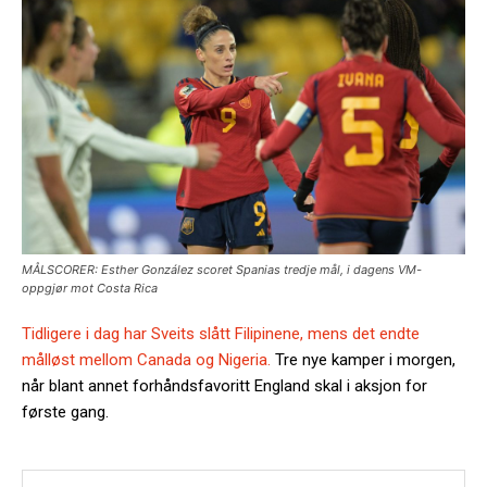
MÅLSCORER: Esther González scoret Spanias tredje mål, i dagens VM-
oppgjør mot Costa Rica
Tidligere i dag har Sveits slått Filipinene, mens det endte
målløst mellom Canada og Nigeria.
Tre nye kamper i morgen,
når blant annet forhåndsfavoritt England skal i aksjon for
første gang.