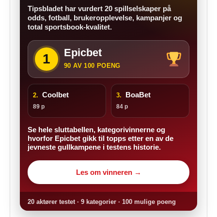
Tipsbladet har vurdert 20 spillselskaper på
odds, fotball, brukeropplevelse, kampanjer og
total sportsbook-kvalitet.
Epicbet
1
90 AV 100 POENG
Coolbet
BoaBet
2.
3.
89 p
84 p
Se hele sluttabellen, kategorivinnerne og
hvorfor Epicbet gikk til topps etter en av de
jevneste gullkampene i testens historie.
Les om vinneren →
20 aktører testet · 9 kategorier · 100 mulige poeng