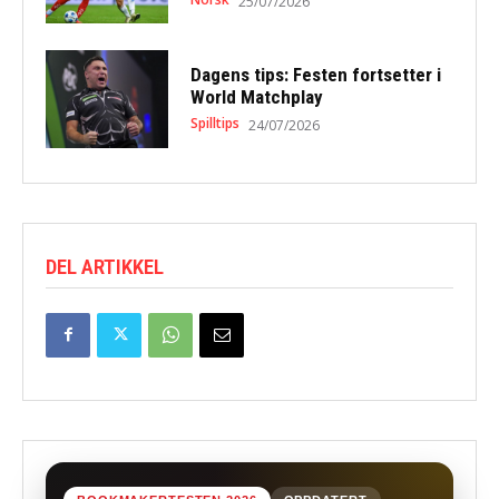
25/07/2026
Dagens tips: Festen fortsetter i
World Matchplay
Spilltips
24/07/2026
DEL ARTIKKEL