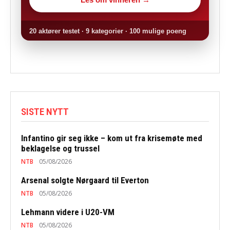
20 aktører testet · 9 kategorier · 100 mulige poeng
SISTE NYTT
Infantino gir seg ikke – kom ut fra krisemøte med
beklagelse og trussel
NTB
05/08/2026
Arsenal solgte Nørgaard til Everton
NTB
05/08/2026
Lehmann videre i U20-VM
NTB
05/08/2026