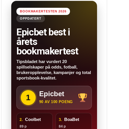
BOOKMAKERTESTEN 2026
OPPDATERT
Epicbet best i
årets
bookmakertest
Tipsbladet har vurdert 20
spillselskaper på odds, fotball,
brukeropplevelse, kampanjer og total
sportsbook-kvalitet.
Epicbet
1
90 AV 100 POENG
Coolbet
BoaBet
2.
3.
89 p
84 p