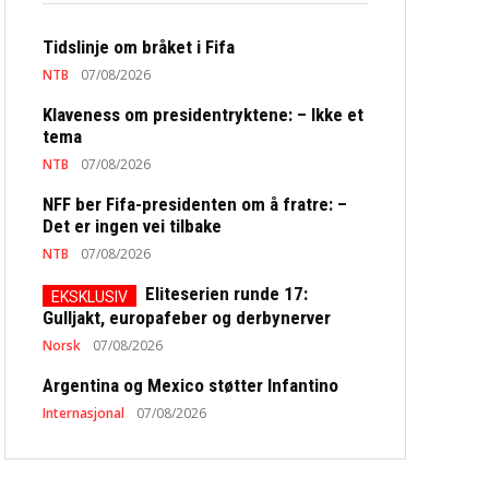
Tidslinje om bråket i Fifa
NTB
07/08/2026
Klaveness om presidentryktene: – Ikke et
tema
NTB
07/08/2026
NFF ber Fifa-presidenten om å fratre: –
Det er ingen vei tilbake
NTB
07/08/2026
Eliteserien runde 17:
Gulljakt, europafeber og derbynerver
Norsk
07/08/2026
Argentina og Mexico støtter Infantino
Internasjonal
07/08/2026