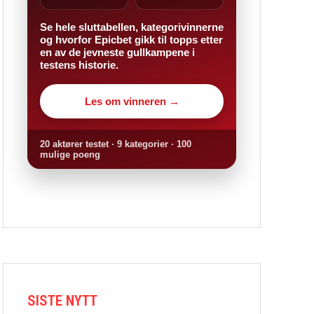
Se hele sluttabellen, kategorivinnerne
og hvorfor Epicbet gikk til topps etter
en av de jevneste gullkampene i
testens historie.
Les om vinneren →
20 aktører testet · 9 kategorier · 100
mulige poeng
SISTE NYTT