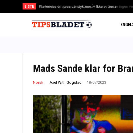
SISTE
NFF ber Fifa-presidenten om å fratre: – Det er ingen vei t
ENGEL
Mads Sande klar for Bra
Axel With Gogstad
Norsk
18/07/2023