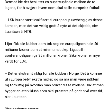
Dermed ble det besluttet en supercupfinale mellom de to
lagene, for å avgjøre hvem som skal spille europeisk fotball.
– LSK burde vært kvalifisert til europacup uavhengig av denne
kampen, men det var veldig godt å nyte at det skjedde, sier
Lauritsen til NTB.
I fjor fikk alle klubber som tok seg inn europaligaen hele 46
millioner kroner som et minimumsbeløp. Ligaspill i
conferenceligaen gir 35 millioner kroner. Slike kroner er mye
verdt for LSK.
– Det er ekstremt viktig for alle klubber i Norge. Det å komme
ut i Europa betyr ekstra midler, og så må man være nøktern
og fornuftig på hvordan man bruker disse midlene, slik at man
bygger en sterk klubb som skal prestere på godt nivå over tid,
sier Lauritsen.
Planleggingen starter