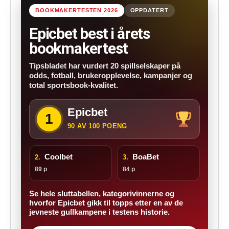
BOOKMAKERTESTEN 2026
OPPDATERT
Epicbet best i årets
bookmakertest
Tipsbladet har vurdert 20 spillselskaper på
odds, fotball, brukeropplevelse, kampanjer og
total sportsbook-kvalitet.
Epicbet
1
90 AV 100 POENG
Coolbet
BoaBet
2.
3.
89 p
84 p
Se hele sluttabellen, kategorivinnerne og
hvorfor Epicbet gikk til topps etter en av de
jevneste gullkampene i testens historie.