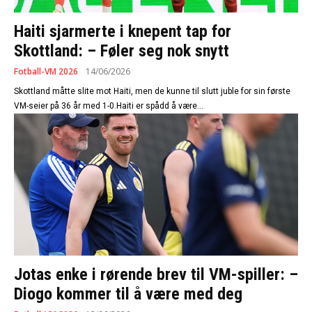
Haiti sjarmerte i knepent tap for
Skottland: – Føler seg nok snytt
Fotball-VM 2026
14/06/2026
Skottland måtte slite mot Haiti, men de kunne til slutt juble for sin første
VM-seier på 36 år med 1-0.Haiti er spådd å være...
Jotas enke i rørende brev til VM-spiller: –
Diogo kommer til å være med deg