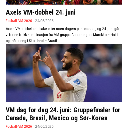
Axels VM-dobbel 24. juni
Fotball-VM 2026
24/06/2026
Axels VM-dobbel er tilbake etter noen dagers pustepause, og 24. juni går
vi for en frekk kombinasjon fra VM-gruppe C: redninger i Marokko – Haiti
og målpoeng i Skottland – Brasil.
VM dag for dag 24. juni: Gruppefinaler for
Canada, Brasil, Mexico og Sør-Korea
Fotball-VM 2026
24/06/2026