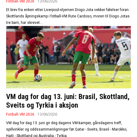
Fotball-VM 2026
13/06/2026
Et brev fra enken etter Liverpool-stjernen Diogo Jota vekker følelser foran
Skottlands åpningskamp i fotball-VM.Rute Cardoso, moren til Diogo Jotas
tre barn, har skrevet...
VM dag for dag 13. juni: Brasil, Skottland,
Sveits og Tyrkia i aksjon
Fotball-VM 2026
13/06/2026
VM dag for dag 13. juni gir deg dagens VM-kamper, gårsdagens treff,
spillvinkler og oddssammenligninger før Qatar - Sveits, Brasil - Marokko,
Haiti - Skottland og Australia - Tyrkia.