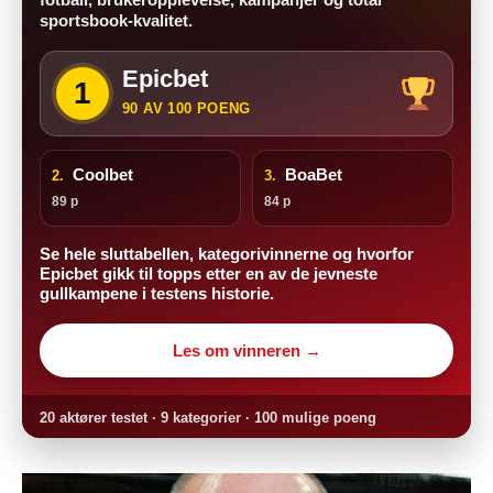
sportsbook-kvalitet.
Epicbet
1
90 AV 100 POENG
Coolbet
BoaBet
2.
3.
89 p
84 p
Se hele sluttabellen, kategorivinnerne og hvorfor
Epicbet gikk til topps etter en av de jevneste
gullkampene i testens historie.
Les om vinneren →
20 aktører testet · 9 kategorier · 100 mulige poeng