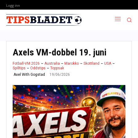
Logg inn
Axels VM-dobbel 19. juni
Fotball-VM 2026
Australia
Marokko
Skottland
USA
Spilltips
Oddstips
Toppsak
19/06/2026
Axel With Gogstad