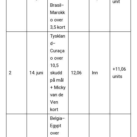
unit
Brasil–
Marokk
o over
3,5 kort
Tysklan
d–
Curaça
o over
10,5
+11,06
2
14. juni
skudd
12,06
Inn
units
på mål
+ Micky
van de
Ven
kort
Belgia–
Egypt
over