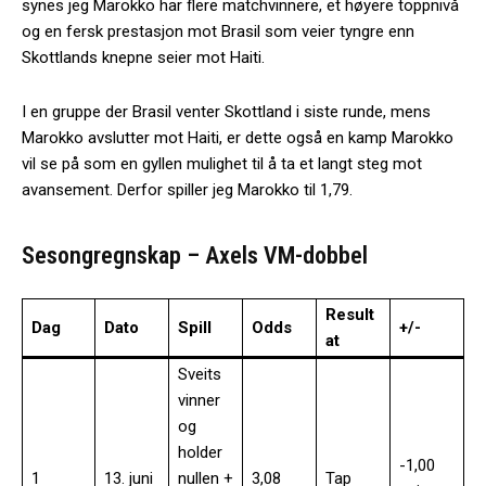
synes jeg Marokko har flere matchvinnere, et høyere toppnivå
og en fersk prestasjon mot Brasil som veier tyngre enn
Skottlands knepne seier mot Haiti.
I en gruppe der Brasil venter Skottland i siste runde, mens
Marokko avslutter mot Haiti, er dette også en kamp Marokko
vil se på som en gyllen mulighet til å ta et langt steg mot
avansement. Derfor spiller jeg Marokko til 1,79.
Sesongregnskap – Axels VM-dobbel
Result
Dag
Dato
Spill
Odds
+/-
at
Sveits
vinner
og
holder
-1,00
1
13. juni
nullen +
3,08
Tap