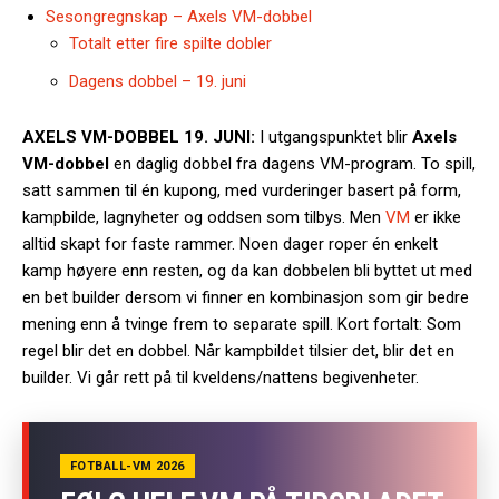
Sesongregnskap – Axels VM-dobbel
Totalt etter fire spilte dobler
Dagens dobbel – 19. juni
AXELS VM-DOBBEL 19. JUNI:
I utgangspunktet blir
Axels
VM-dobbel
en daglig dobbel fra dagens VM-program. To spill,
satt sammen til én kupong, med vurderinger basert på form,
kampbilde, lagnyheter og oddsen som tilbys. Men
VM
er ikke
alltid skapt for faste rammer. Noen dager roper én enkelt
kamp høyere enn resten, og da kan dobbelen bli byttet ut med
en bet builder dersom vi finner en kombinasjon som gir bedre
mening enn å tvinge frem to separate spill. Kort fortalt: Som
regel blir det en dobbel. Når kampbildet tilsier det, blir det en
builder. Vi går rett på til kveldens/nattens begivenheter.
FOTBALL-VM 2026