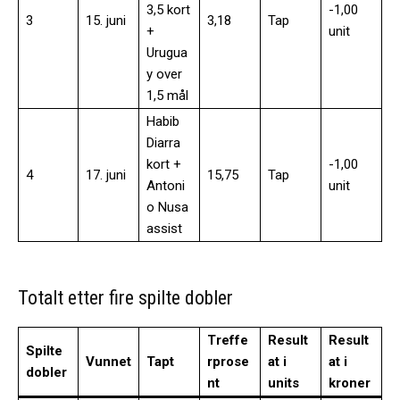
3,5 kort
-1,00
3
15. juni
3,18
Tap
+
unit
Urugua
y over
1,5 mål
Habib
Diarra
kort +
-1,00
4
17. juni
15,75
Tap
Antoni
unit
o Nusa
assist
Totalt etter fire spilte dobler
Treffe
Result
Result
Spilte
Vunnet
Tapt
rprose
at i
at i
dobler
nt
units
kroner