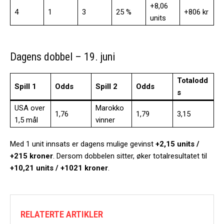
+8,06
4
1
3
25 %
+806 kr
units
Dagens dobbel – 19. juni
Totalodd
Spill 1
Odds
Spill 2
Odds
s
USA over
Marokko
1,76
1,79
3,15
1,5 mål
vinner
Med 1 unit innsats er dagens mulige gevinst
+2,15 units /
+215 kroner
. Dersom dobbelen sitter, øker totalresultatet til
+10,21 units / +1021 kroner
.
RELATERTE ARTIKLER