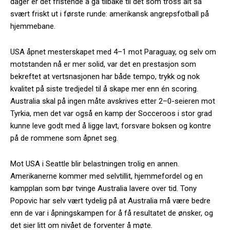
dager er det fristende å gå tilbake til det som tross alt så
svært friskt ut i første runde: amerikansk angrepsfotball på
hjemmebane.
USA åpnet mesterskapet med 4–1 mot Paraguay, og selv om
motstanden nå er mer solid, var det en prestasjon som
bekreftet at vertsnasjonen har både tempo, trykk og nok
kvalitet på siste tredjedel til å skape mer enn én scoring.
Australia skal på ingen måte avskrives etter 2–0-seieren mot
Tyrkia, men det var også en kamp der Socceroos i stor grad
kunne leve godt med å ligge lavt, forsvare boksen og kontre
på de rommene som åpnet seg.
Mot USA i Seattle blir belastningen trolig en annen.
Amerikanerne kommer med selvtillit, hjemmefordel og en
kampplan som bør tvinge Australia lavere over tid. Tony
Popovic har selv vært tydelig på at Australia må være bedre
enn de var i åpningskampen for å få resultatet de ønsker, og
det sier litt om nivået de forventer å møte.