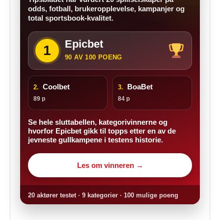
odds, fotball, brukeropplevelse, kampanjer og
total sportsbook-kvalitet.
Epicbet
1
90 AV 100 POENG
Coolbet
BoaBet
2.
3.
89 p
84 p
Se hele sluttabellen, kategorivinnerne og
hvorfor Epicbet gikk til topps etter en av de
jevneste gullkampene i testens historie.
Les om vinneren →
20 aktører testet · 9 kategorier · 100 mulige poeng