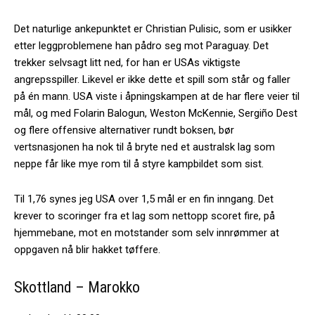
Det naturlige ankepunktet er Christian Pulisic, som er usikker
etter leggproblemene han pådro seg mot Paraguay. Det
trekker selvsagt litt ned, for han er USAs viktigste
angrepsspiller. Likevel er ikke dette et spill som står og faller
på én mann. USA viste i åpningskampen at de har flere veier til
mål, og med Folarin Balogun, Weston McKennie, Sergiño Dest
og flere offensive alternativer rundt boksen, bør
vertsnasjonen ha nok til å bryte ned et australsk lag som
neppe får like mye rom til å styre kampbildet som sist.
Til 1,76 synes jeg USA over 1,5 mål er en fin inngang. Det
krever to scoringer fra et lag som nettopp scoret fire, på
hjemmebane, mot en motstander som selv innrømmer at
oppgaven nå blir hakket tøffere.
Skottland – Marokko