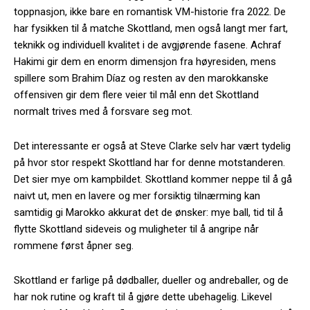
toppnasjon, ikke bare en romantisk VM-historie fra 2022. De
har fysikken til å matche Skottland, men også langt mer fart,
teknikk og individuell kvalitet i de avgjørende fasene. Achraf
Hakimi gir dem en enorm dimensjon fra høyresiden, mens
spillere som Brahim Díaz og resten av den marokkanske
offensiven gir dem flere veier til mål enn det Skottland
normalt trives med å forsvare seg mot.
Det interessante er også at Steve Clarke selv har vært tydelig
på hvor stor respekt Skottland har for denne motstanderen.
Det sier mye om kampbildet. Skottland kommer neppe til å gå
naivt ut, men en lavere og mer forsiktig tilnærming kan
samtidig gi Marokko akkurat det de ønsker: mye ball, tid til å
flytte Skottland sideveis og muligheter til å angripe når
rommene først åpner seg.
Skottland er farlige på dødballer, dueller og andreballer, og de
har nok rutine og kraft til å gjøre dette ubehagelig. Likevel