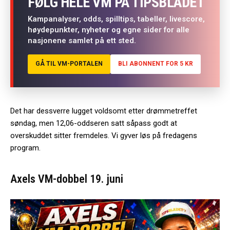
FØLG HELE VM PÅ TIPSBLADET
Kampanalyser, odds, spilltips, tabeller, livescore,
høydepunkter, nyheter og egne sider for alle
nasjonene samlet på ett sted.
GÅ TIL VM-PORTALEN
BLI ABONNENT FOR 5 KR
Det har dessverre lugget voldsomt etter drømmetreffet
søndag, men 12,06-oddseren satt såpass godt at
overskuddet sitter fremdeles. Vi gyver løs på fredagens
program.
Axels VM-dobbel 19. juni