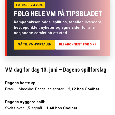
FOTBALL-VM 2026
FØLG HELE VM PÅ TIPSBLADET
Kampanalyser, odds, spilltips, tabeller, livescore,
høydepunkter, nyheter og egne sider for alle
nasjonene samlet på ett sted.
GÅ TIL VM-PORTALEN
BLI ABONNENT FOR 5 KR
VM dag for dag 13. juni – Dagens spillforslag
Dagens beste spill:
Brasil – Marokko: Begge lag scorer –
2,12 hos Coolbet
Dagens tryggere spill:
Sveits over 1,5 lagmål –
1,40 hos Coolbet