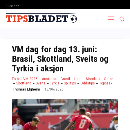
Logg inn
VM dag for dag 13. juni:
Brasil, Skottland, Sveits og
Tyrkia i aksjon
Fotball-VM 2026
Australia
Brasil
Haiti
Marokko
Qatar
Skottland
Sveits
Tyrkia
Spilltips
Oddstips
Toppsak
13/06/2026
Thomas Elgheim