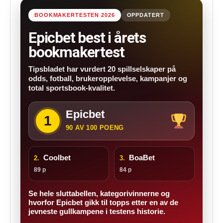
BOOKMAKERTESTEN 2026
OPPDATERT
Epicbet best i årets
bookmakertest
Tipsbladet har vurdert 20 spillselskaper på
odds, fotball, brukeropplevelse, kampanjer og
total sportsbook-kvalitet.
Epicbet
1
90 AV 100 POENG
Coolbet
BoaBet
2.
3.
89 p
84 p
Se hele sluttabellen, kategorivinnerne og
hvorfor Epicbet gikk til topps etter en av de
jevneste gullkampene i testens historie.