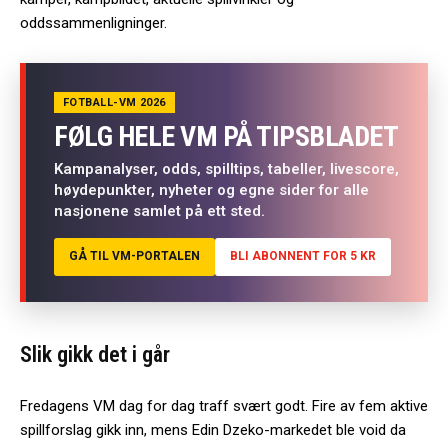
oddssammenligninger.
FOTBALL-VM 2026
FØLG HELE VM PÅ TIPSBLADET
Kampanalyser, odds, spilltips, tabeller, livescore,
høydepunkter, nyheter og egne sider for alle
nasjonene samlet på ett sted.
GÅ TIL VM-PORTALEN
BLI ABONNENT FOR 5 KR
Slik gikk det i går
Fredagens VM dag for dag traff svært godt. Fire av fem aktive
spillforslag gikk inn, mens Edin Dzeko-markedet ble void da