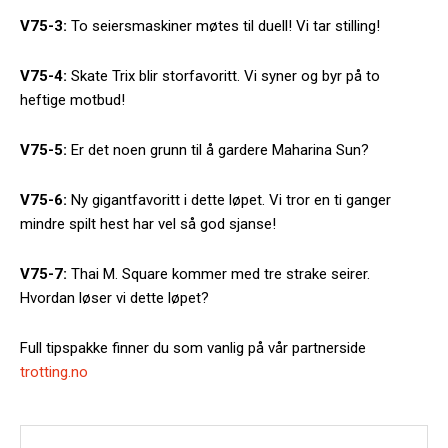
V75-3:
To seiersmaskiner møtes til duell! Vi tar stilling!
V75-4:
Skate Trix blir storfavoritt. Vi syner og byr på to
heftige motbud!
V75-5:
Er det noen grunn til å gardere Maharina Sun?
V75-6:
Ny gigantfavoritt i dette løpet. Vi tror en ti ganger
mindre spilt hest har vel så god sjanse!
V75-7:
Thai M. Square kommer med tre strake seirer.
Hvordan løser vi dette løpet?
Full tipspakke finner du som vanlig på vår partnerside
trotting.no