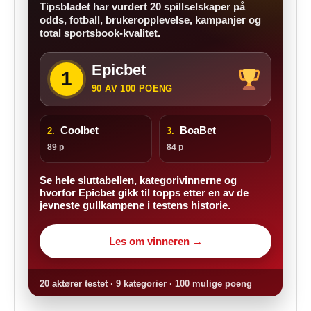
Tipsbladet har vurdert 20 spillselskaper på
odds, fotball, brukeropplevelse, kampanjer og
total sportsbook-kvalitet.
Epicbet
1
90 AV 100 POENG
Coolbet
BoaBet
2.
3.
89 p
84 p
Se hele sluttabellen, kategorivinnerne og
hvorfor Epicbet gikk til topps etter en av de
jevneste gullkampene i testens historie.
Les om vinneren →
20 aktører testet · 9 kategorier · 100 mulige poeng