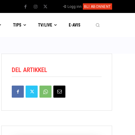
Logg inn
BLI ABONNENT
TIPS
TV/LIVE
E-AVIS
DEL ARTIKKEL