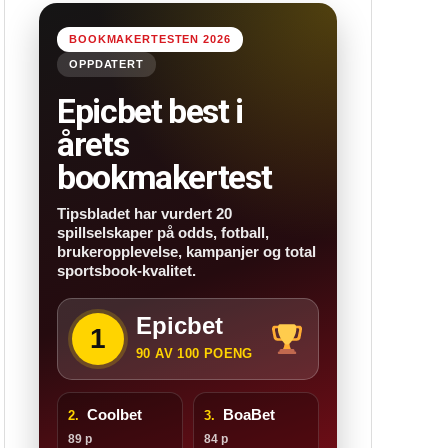
BOOKMAKERTESTEN 2026
OPPDATERT
Epicbet best i
årets
bookmakertest
Tipsbladet har vurdert 20
spillselskaper på odds, fotball,
brukeropplevelse, kampanjer og total
sportsbook-kvalitet.
Epicbet
1
90 AV 100 POENG
Coolbet
BoaBet
2.
3.
89 p
84 p