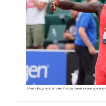
Ja'Kobe Tharp avbildet under fjorårets amerikanske mesterskap i f