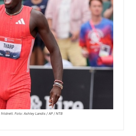
riidrett. Foto: Ashley Landis / AP / NTB