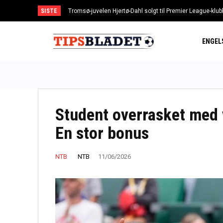
SISTE
Tromsø-juvelen Hjertø-Dahl solgt til Premier League-klub
Maradonas massør gråtkvalt i retten: – Legene ba 
ENGEL
Student overrasket med v
En stor bonus
NTB
NTB
11/06/2026