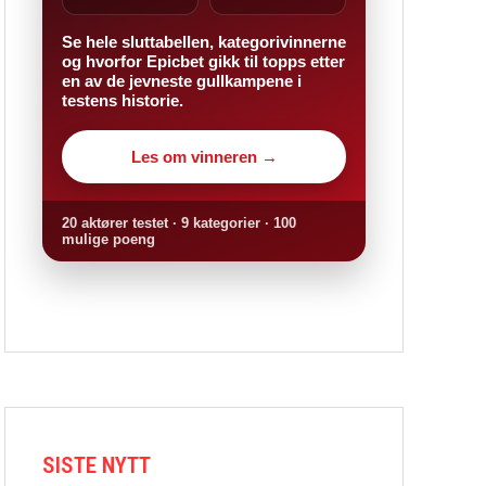
Se hele sluttabellen, kategorivinnerne
og hvorfor Epicbet gikk til topps etter
en av de jevneste gullkampene i
testens historie.
Les om vinneren →
20 aktører testet · 9 kategorier · 100
mulige poeng
SISTE NYTT