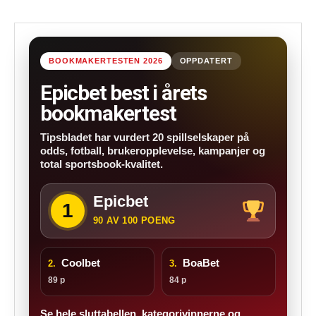
BOOKMAKERTESTEN 2026
OPPDATERT
Epicbet best i årets
bookmakertest
Tipsbladet har vurdert 20 spillselskaper på
odds, fotball, brukeropplevelse, kampanjer og
total sportsbook-kvalitet.
Epicbet
1
90 AV 100 POENG
Coolbet
BoaBet
2.
3.
89 p
84 p
Se hele sluttabellen, kategorivinnerne og