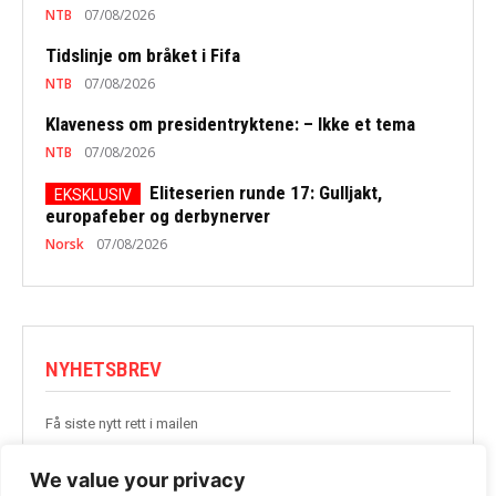
NTB
07/08/2026
Tidslinje om bråket i Fifa
NTB
07/08/2026
Klaveness om presidentryktene: – Ikke et tema
NTB
07/08/2026
Eliteserien runde 17: Gulljakt,
europafeber og derbynerver
Norsk
07/08/2026
NYHETSBREV
Få siste nytt rett i mailen
BLI MED
We value your privacy