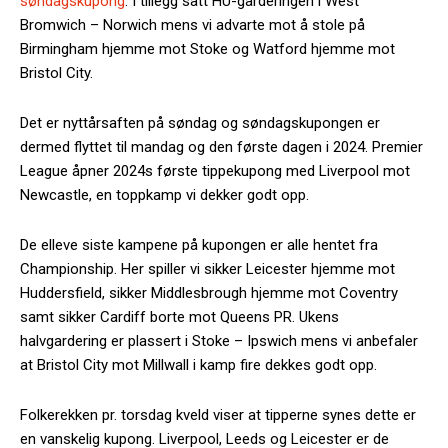
søndagskupong
. I tillegg satt HU-garderingen i West
Bromwich – Norwich mens vi advarte mot å stole på
Birmingham hjemme mot Stoke og Watford hjemme mot
Bristol City.
Det er nyttårsaften på søndag og søndagskupongen er
dermed flyttet til mandag og den første dagen i 2024. Premier
League åpner 2024s første tippekupong med Liverpool mot
Newcastle, en toppkamp vi dekker godt opp.
De elleve siste kampene på kupongen er alle hentet fra
Championship. Her spiller vi sikker Leicester hjemme mot
Huddersfield, sikker Middlesbrough hjemme mot Coventry
samt sikker Cardiff borte mot Queens PR. Ukens
halvgardering er plassert i Stoke – Ipswich mens vi anbefaler
at Bristol City mot Millwall i kamp fire dekkes godt opp.
Folkerekken pr. torsdag kveld viser at tipperne synes dette er
en vanskelig kupong. Liverpool, Leeds og Leicester er de