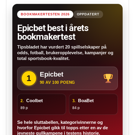
BOOKMAKERTESTEN 2026
OPPDATERT
Epicbet best i årets
bookmakertest
Tipsbladet har vurdert 20 spillselskaper på
odds, fotball, brukeropplevelse, kampanjer og
total sportsbook-kvalitet.
Epicbet
1
90 AV 100 POENG
Coolbet
BoaBet
2.
3.
89 p
84 p
Se hele sluttabellen, kategorivinnerne og
hvorfor Epicbet gikk til topps etter en av de
jevneste gullkampene i testens historie.