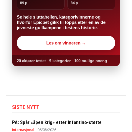
89 p
84 p
Se hele sluttabellen, kategorivinnerne og
hvorfor Epicbet gikk til topps etter en av de
jevneste gullkampene i testens historie.
Les om vinneren →
20 aktører testet · 9 kategorier · 100 mulige poeng
SISTE NYTT
PA: Spår «åpen krig» etter Infantino-støtte
Internasjonal
06/08/2026