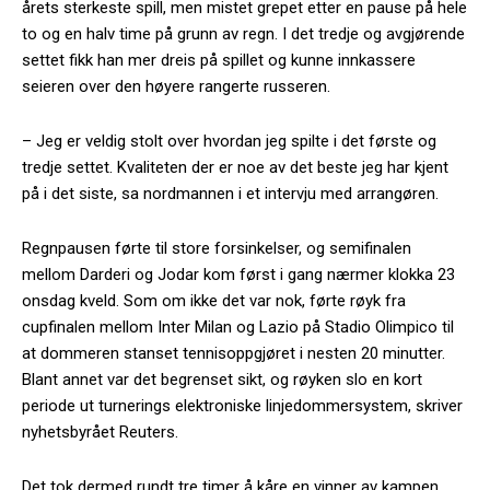
årets sterkeste spill, men mistet grepet etter en pause på hele
to og en halv time på grunn av regn. I det tredje og avgjørende
settet fikk han mer dreis på spillet og kunne innkassere
seieren over den høyere rangerte russeren.
– Jeg er veldig stolt over hvordan jeg spilte i det første og
tredje settet. Kvaliteten der er noe av det beste jeg har kjent
på i det siste, sa nordmannen i et intervju med arrangøren.
Regnpausen førte til store forsinkelser, og semifinalen
mellom Darderi og Jodar kom først i gang nærmer klokka 23
onsdag kveld. Som om ikke det var nok, førte røyk fra
cupfinalen mellom Inter Milan og Lazio på Stadio Olimpico til
at dommeren stanset tennisoppgjøret i nesten 20 minutter.
Blant annet var det begrenset sikt, og røyken slo en kort
periode ut turnerings elektroniske linjedommersystem, skriver
nyhetsbyrået Reuters.
Det tok dermed rundt tre timer å kåre en vinner av kampen.