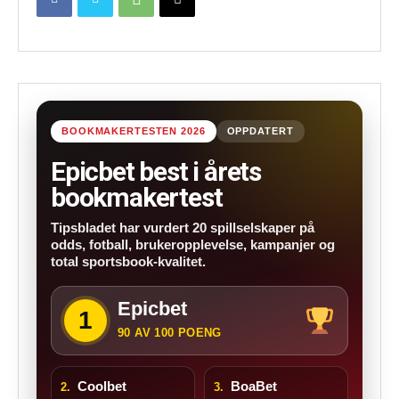
BOOKMAKERTESTEN 2026
OPPDATERT
Epicbet best i årets
bookmakertest
Tipsbladet har vurdert 20 spillselskaper på
odds, fotball, brukeropplevelse, kampanjer og
total sportsbook-kvalitet.
Epicbet
1
90 AV 100 POENG
Coolbet
BoaBet
2.
3.