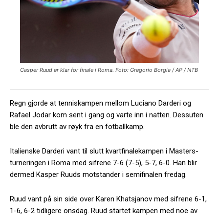
Casper Ruud er klar for finale i Roma. Foto: Gregorio Borgia / AP / NTB
Regn gjorde at tenniskampen mellom Luciano Darderi og
Rafael Jodar kom sent i gang og varte inn i natten. Dessuten
ble den avbrutt av røyk fra en fotballkamp.
Italienske Darderi vant til slutt kvartfinalekampen i Masters-
turneringen i Roma med sifrene 7-6 (7-5), 5-7, 6-0. Han blir
dermed Kasper Ruuds motstander i semifinalen fredag.
Ruud vant på sin side over Karen Khatsjanov med sifrene 6-1,
1-6, 6-2 tidligere onsdag. Ruud startet kampen med noe av