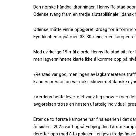
Den norske håndballdronningen Henny Reistad scoret 
Odense tvang fram en tredje sluttspillfinale i dansk 
Odense måtte vinne oppgjøret lørdag for å forhindre
Fyn-klubben også med 33-30-seier, men kampens fo
Med uvirkelige 19 mål gjorde Henny Reistad sitt for Es
men lagvenninnene klarte ikke å komme opp på nivået
«Reistad var god, men ingen av lagkameratene traff
kvinnes prestasjon var nok», skriver det danske ny
«Verdens beste leverte et vanvittig show – men det v
avgjørelsen tross en nesten ufattelig individuell pr
Etter de to første kampene har finaleserien i det d
år siden. I 2025 vant også Esbjerg den første kamp
deretter opp med å ta pokalen i en jevn tredje finale.