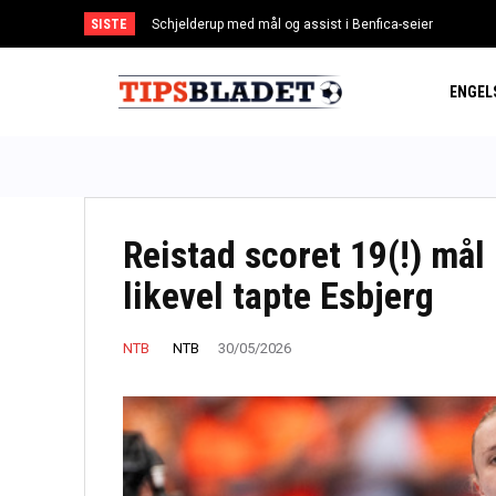
SISTE
Schjelderup med mål og assist i Benfica-seier
ENGEL
Reistad scoret 19(!) mål
likevel tapte Esbjerg
NTB
NTB
30/05/2026