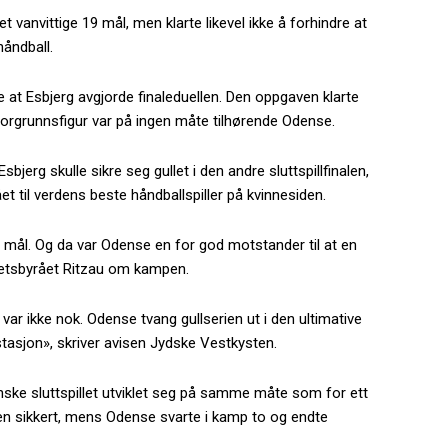
vanvittige 19 mål, men klarte likevel ikke å forhindre at
håndball.
 at Esbjerg avgjorde finaleduellen. Den oppgaven klarte
rgrunnsfigur var på ingen måte tilhørende Odense.
bjerg skulle sikre seg gullet i den andre sluttspillfinalen,
 til verdens beste håndballspiller på kvinnesiden.
 mål. Og da var Odense en for god motstander til at en
hetsbyrået Ritzau om kampen.
ar ikke nok. Odense tvang gullserien ut i den ultimative
estasjon», skriver avisen Jydske Vestkysten.
anske sluttspillet utviklet seg på samme måte som for ett
en sikkert, mens Odense svarte i kamp to og endte