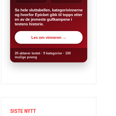
Se hele sluttabellen, kategorivinnerne
og hvorfor Epicbet gikk til topps etter
en av de jevneste gullkampene i
testens historie.
Les om vinneren →
20 aktører testet · 9 kategorier · 100
mulige poeng
SISTE NYTT