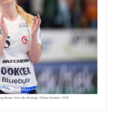
og Norge. Foto: Bo Amstrup / Ritzau Scanpix / NTB