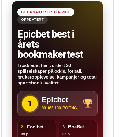
BOOKMAKERTESTEN 2026
OPPDATERT
Epicbet best i
årets
bookmakertest
Tipsbladet har vurdert 20
spillselskaper på odds, fotball,
brukeropplevelse, kampanjer og total
sportsbook-kvalitet.
Epicbet
1
90 AV 100 POENG
Coolbet
BoaBet
2.
3.
89 p
84 p