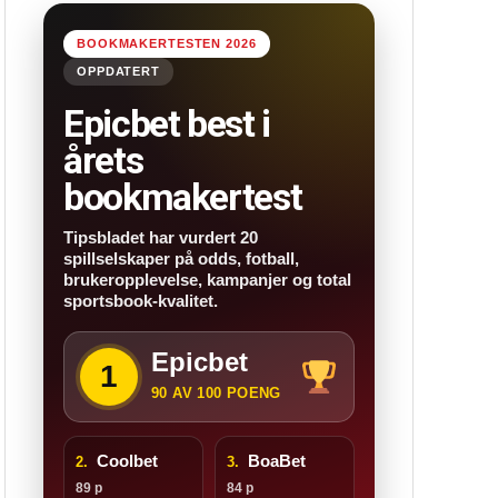
BOOKMAKERTESTEN 2026
OPPDATERT
Epicbet best i
årets
bookmakertest
Tipsbladet har vurdert 20
spillselskaper på odds, fotball,
brukeropplevelse, kampanjer og total
sportsbook-kvalitet.
Epicbet
1
90 AV 100 POENG
Coolbet
BoaBet
2.
3.
89 p
84 p