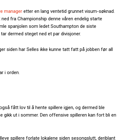
 nye manager
etter en lang ventetid grunnet visum-søknad.
 ned fra Championship denne våren endelig starte
amle spanjolen som ledet Southampton de siste
ar dermed steget ned et par divisjoner.
r siden har Selles ikke kunne tatt fatt på jobben før all
ar i orden.
også fått lov til å hente spillere igjen, og dermed ble
gikk ut i sommer. Den offensive spilleren kan fort bli en
leve spillere forlate lokalene siden sesongslutt, deriblant