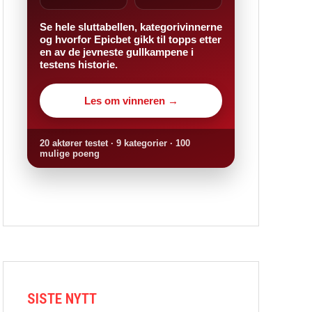
Se hele sluttabellen, kategorivinnerne
og hvorfor Epicbet gikk til topps etter
en av de jevneste gullkampene i
testens historie.
Les om vinneren →
20 aktører testet · 9 kategorier · 100
mulige poeng
SISTE NYTT