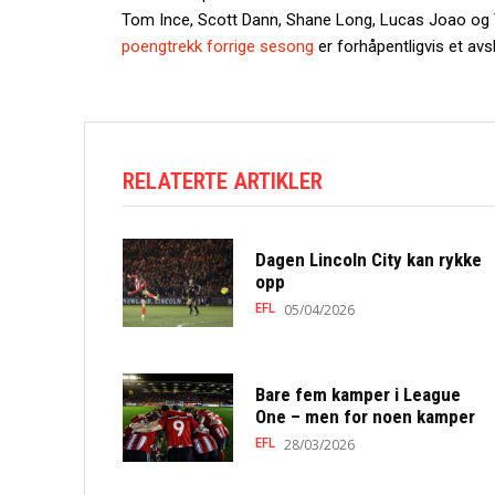
Tom Ince, Scott Dann, Shane Long, Lucas Joao og
poengtrekk forrige sesong
er forhåpentligvis et avsl
RELATERTE ARTIKLER
Dagen Lincoln City kan rykke
opp
EFL
05/04/2026
Bare fem kamper i League
One – men for noen kamper
EFL
28/03/2026