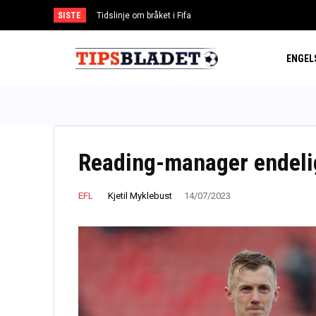
SISTE
Tidslinje om bråket i Fifa
Argentina og Mexico støtter Infantino
ENGEL
Reading-manager endeli
Kjetil Myklebust
EFL
14/07/2023