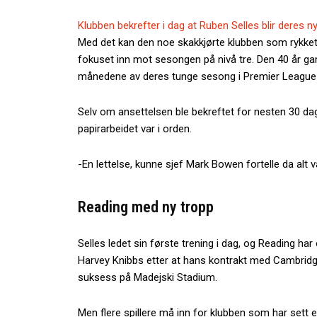
Klubben bekrefter i dag at Ruben Selles blir deres
Med det kan den noe skakkjørte klubben som rykket
fokuset inn mot sesongen på nivå tre. Den 40 år g
månedene av deres tunge sesong i Premier League t
Selv om ansettelsen ble bekreftet for nesten 30 dage
papirarbeidet var i orden.
-En lettelse, kunne sjef Mark Bowen fortelle da alt v
Reading med ny tropp
Selles ledet sin første trening i dag, og Reading har 
Harvey Knibbs etter at hans kontrakt med Cambridge 
suksess på Madejski Stadium.
Men flere spillere må inn for klubben som har sett el