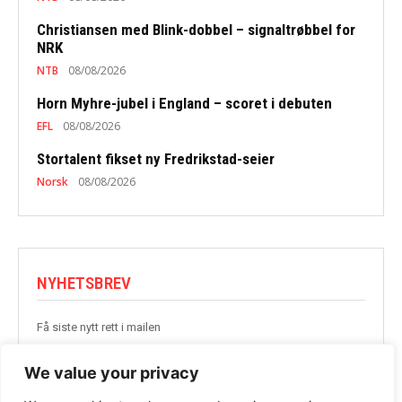
Christiansen med Blink-dobbel – signaltrøbbel for
NRK
NTB
08/08/2026
Horn Myhre-jubel i England – scoret i debuten
EFL
08/08/2026
Stortalent fikset ny Fredrikstad-seier
Norsk
08/08/2026
NYHETSBREV
Få siste nytt rett i mailen
BLI MED
We value your privacy