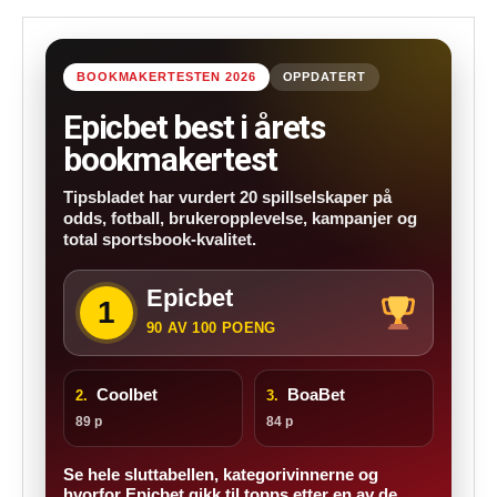
BOOKMAKERTESTEN 2026
OPPDATERT
Epicbet best i årets
bookmakertest
Tipsbladet har vurdert 20 spillselskaper på
odds, fotball, brukeropplevelse, kampanjer og
total sportsbook-kvalitet.
Epicbet
1
90 AV 100 POENG
Coolbet
BoaBet
2.
3.
89 p
84 p
Se hele sluttabellen, kategorivinnerne og
hvorfor Epicbet gikk til topps etter en av de