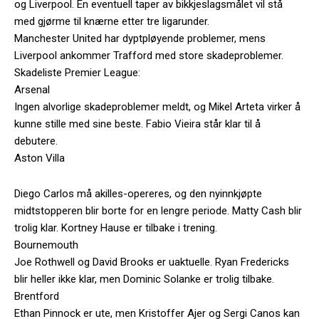
og Liverpool. En eventuell taper av bikkjeslagsmålet vil stå
med gjørme til knærne etter tre ligarunder.
Manchester United har dyptpløyende problemer, mens
Liverpool ankommer Trafford med store skadeproblemer.
Skadeliste Premier League:
Arsenal
Ingen alvorlige skadeproblemer meldt, og Mikel Arteta virker å
kunne stille med sine beste. Fabio Vieira står klar til å
debutere.
Aston Villa
Diego Carlos må akilles-opereres, og den nyinnkjøpte
midtstopperen blir borte for en lengre periode. Matty Cash blir
trolig klar. Kortney Hause er tilbake i trening.
Bournemouth
Joe Rothwell og David Brooks er uaktuelle. Ryan Fredericks
blir heller ikke klar, men Dominic Solanke er trolig tilbake.
Brentford
Ethan Pinnock er ute, men Kristoffer Ajer og Sergi Canos kan