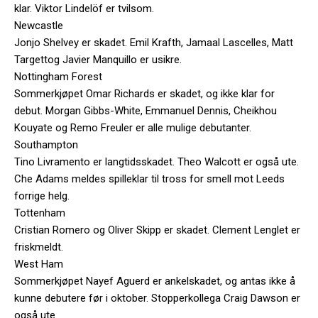
klar. Viktor Lindelöf er tvilsom.
Newcastle
Jonjo Shelvey er skadet. Emil Krafth, Jamaal Lascelles, Matt
Targettog Javier Manquillo er usikre.
Nottingham Forest
Sommerkjøpet Omar Richards er skadet, og ikke klar for
debut. Morgan Gibbs-White, Emmanuel Dennis, Cheikhou
Kouyate og Remo Freuler er alle mulige debutanter.
Southampton
Tino Livramento er langtidsskadet. Theo Walcott er også ute.
Che Adams meldes spilleklar til tross for smell mot Leeds
forrige helg.
Tottenham
Cristian Romero og Oliver Skipp er skadet. Clement Lenglet er
friskmeldt.
West Ham
Sommerkjøpet Nayef Aguerd er ankelskadet, og antas ikke å
kunne debutere før i oktober. Stopperkollega Craig Dawson er
også ute.