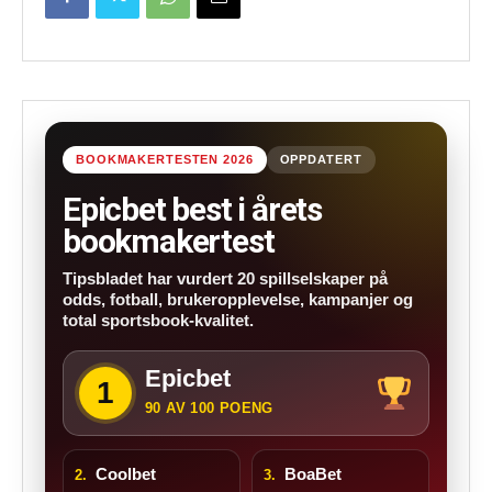
BOOKMAKERTESTEN 2026
OPPDATERT
Epicbet best i årets
bookmakertest
Tipsbladet har vurdert 20 spillselskaper på
odds, fotball, brukeropplevelse, kampanjer og
total sportsbook-kvalitet.
Epicbet
1
90 AV 100 POENG
Coolbet
BoaBet
2.
3.