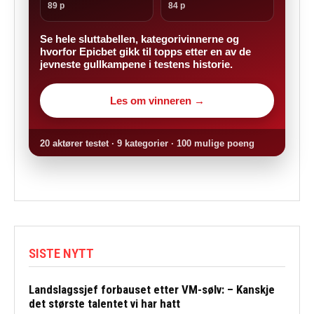
89 p
84 p
Se hele sluttabellen, kategorivinnerne og
hvorfor Epicbet gikk til topps etter en av de
jevneste gullkampene i testens historie.
Les om vinneren →
20 aktører testet · 9 kategorier · 100 mulige poeng
SISTE NYTT
Landslagssjef forbauset etter VM-sølv: – Kanskje
det største talentet vi har hatt