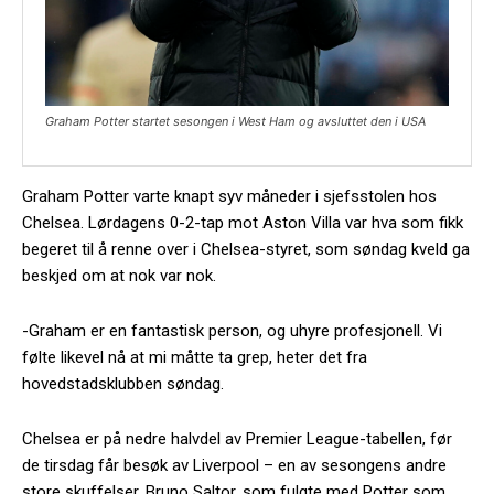
Graham Potter startet sesongen i West Ham og avsluttet den i USA
Graham Potter varte knapt syv måneder i sjefsstolen hos
Chelsea. Lørdagens 0-2-tap mot Aston Villa var hva som fikk
begeret til å renne over i Chelsea-styret, som søndag kveld ga
beskjed om at nok var nok.
-Graham er en fantastisk person, og uhyre profesjonell. Vi
følte likevel nå at mi måtte ta grep, heter det fra
hovedstadsklubben søndag.
Chelsea er på nedre halvdel av Premier League-tabellen, før
de tirsdag får besøk av Liverpool – en av sesongens andre
store skuffelser. Bruno Saltor, som fulgte med Potter som