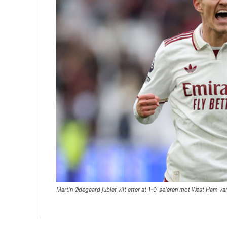
Martin Ødegaard jublet vilt etter at 1-0-seieren mot West Ham var