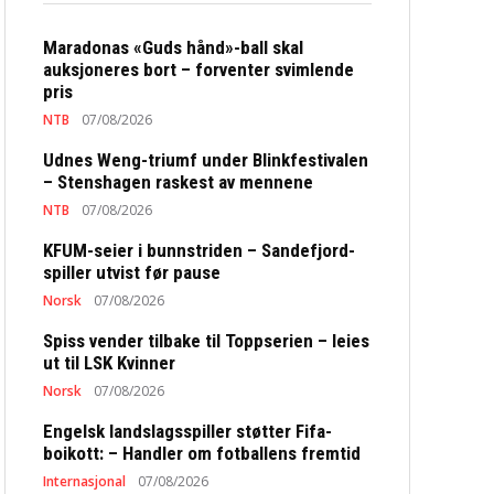
Maradonas «Guds hånd»-ball skal
auksjoneres bort – forventer svimlende
pris
NTB
07/08/2026
Udnes Weng-triumf under Blinkfestivalen
– Stenshagen raskest av mennene
NTB
07/08/2026
KFUM-seier i bunnstriden – Sandefjord-
spiller utvist før pause
Norsk
07/08/2026
Spiss vender tilbake til Toppserien – leies
ut til LSK Kvinner
Norsk
07/08/2026
Engelsk landslagsspiller støtter Fifa-
boikott: – Handler om fotballens fremtid
Internasjonal
07/08/2026