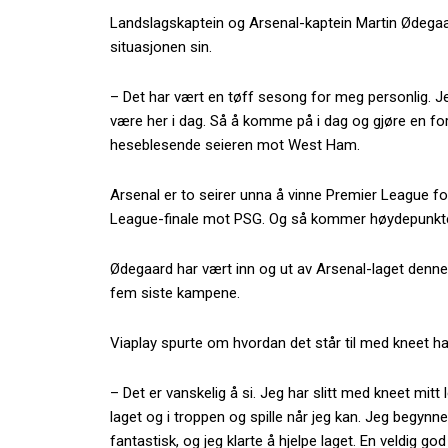
Landslagskaptein og Arsenal-kaptein Martin Ødegaa
situasjonen sin.
– Det har vært en tøff sesong for meg personlig. J
være her i dag. Så å komme på i dag og gjøre en fors
heseblesende seieren mot West Ham.
Arsenal er to seirer unna å vinne Premier League fo
League-finale mot PSG. Og så kommer høydepunktet 
Ødegaard har vært inn og ut av Arsenal-laget denne
fem siste kampene.
Viaplay spurte om hvordan det står til med kneet h
– Det er vanskelig å si. Jeg har slitt med kneet mitt
laget og i troppen og spille når jeg kan. Jeg begynn
fantastisk, og jeg klarte å hjelpe laget. En veldig g