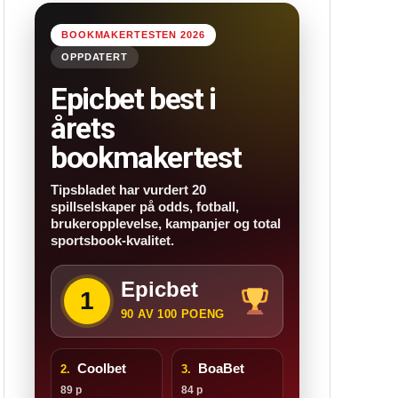
BOOKMAKERTESTEN 2026
OPPDATERT
Epicbet best i
årets
bookmakertest
Tipsbladet har vurdert 20
spillselskaper på odds, fotball,
brukeropplevelse, kampanjer og total
sportsbook-kvalitet.
Epicbet
1
90 AV 100 POENG
Coolbet
BoaBet
2.
3.
89 p
84 p