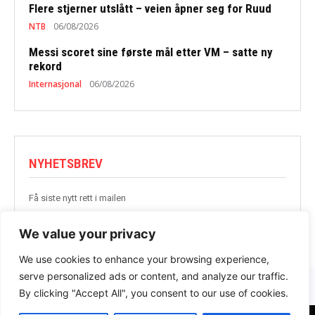
Flere stjerner utslått – veien åpner seg for Ruud
NTB
06/08/2026
Messi scoret sine første mål etter VM – satte ny
rekord
Internasjonal
06/08/2026
NYHETSBREV
Få siste nytt rett i mailen
BLI MED
We value your privacy
We use cookies to enhance your browsing experience,
serve personalized ads or content, and analyze our traffic.
By clicking "Accept All", you consent to our use of cookies.