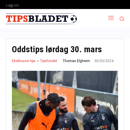
Logg inn
Oddstips lørdag 30. mars
30/03/2024
Thomas Elgheim
Eksklusive tips
Tipsfondet