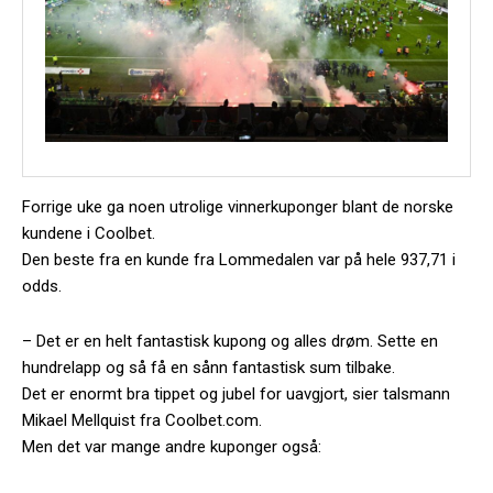
Forrige uke ga noen utrolige vinnerkuponger blant de norske
kundene i Coolbet.
Den beste fra en kunde fra Lommedalen var på hele 937,71 i
odds.
– Det er en helt fantastisk kupong og alles drøm. Sette en
hundrelapp og så få en sånn fantastisk sum tilbake.
Det er enormt bra tippet og jubel for uavgjort, sier talsmann
Mikael Mellquist fra Coolbet.com.
Men det var mange andre kuponger også: