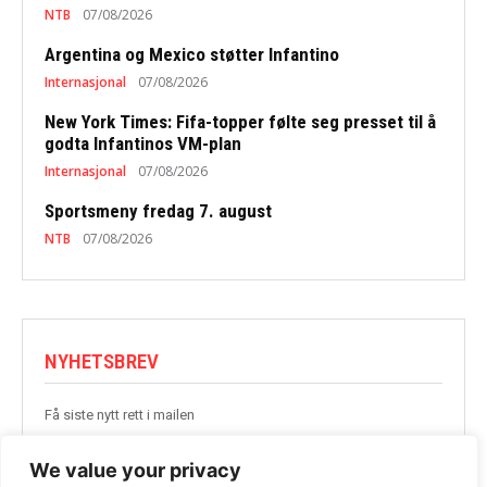
NTB
07/08/2026
Argentina og Mexico støtter Infantino
Internasjonal
07/08/2026
New York Times: Fifa-topper følte seg presset til å
godta Infantinos VM-plan
Internasjonal
07/08/2026
Sportsmeny fredag 7. august
NTB
07/08/2026
NYHETSBREV
Få siste nytt rett i mailen
BLI MED
We value your privacy