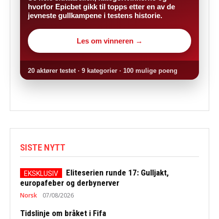
hvorfor Epicbet gikk til topps etter en av de
jevneste gullkampene i testens historie.
Les om vinneren →
20 aktører testet · 9 kategorier · 100 mulige poeng
SISTE NYTT
Eliteserien runde 17: Gulljakt,
europafeber og derbynerver
Norsk
07/08/2026
Tidslinje om bråket i Fifa