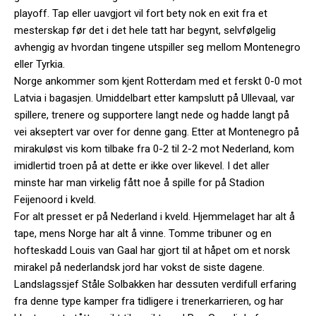
playoff. Tap eller uavgjort vil fort bety nok en exit fra et
mesterskap før det i det hele tatt har begynt, selvfølgelig
avhengig av hvordan tingene utspiller seg mellom Montenegro
eller Tyrkia.
Norge ankommer som kjent Rotterdam med et ferskt 0-0 mot
Latvia i bagasjen. Umiddelbart etter kampslutt på Ullevaal, var
spillere, trenere og supportere langt nede og hadde langt på
vei akseptert var over for denne gang. Etter at Montenegro på
mirakuløst vis kom tilbake fra 0-2 til 2-2 mot Nederland, kom
imidlertid troen på at dette er ikke over likevel. I det aller
minste har man virkelig fått noe å spille for på Stadion
Feijenoord i kveld.
For alt presset er på Nederland i kveld. Hjemmelaget har alt å
tape, mens Norge har alt å vinne. Tomme tribuner og en
hofteskadd Louis van Gaal har gjort til at håpet om et norsk
mirakel på nederlandsk jord har vokst de siste dagene.
Landslagssjef Ståle Solbakken har dessuten verdifull erfaring
fra denne type kamper fra tidligere i trenerkarrieren, og har