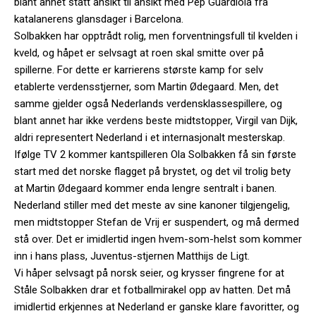
blant annet stått ansikt til ansikt med Pep Guardiola fra
katalanerens glansdager i Barcelona.
Solbakken har opptrådt rolig, men forventningsfull til kvelden i
kveld, og håpet er selvsagt at roen skal smitte over på
spillerne. For dette er karrierens største kamp for selv
etablerte verdensstjerner, som Martin Ødegaard. Men, det
samme gjelder også Nederlands verdensklassespillere, og
blant annet har ikke verdens beste midtstopper, Virgil van Dijk,
aldri representert Nederland i et internasjonalt mesterskap.
Ifølge TV 2 kommer kantspilleren Ola Solbakken få sin første
start med det norske flagget på brystet, og det vil trolig bety
at Martin Ødegaard kommer enda lengre sentralt i banen.
Nederland stiller med det meste av sine kanoner tilgjengelig,
men midtstopper Stefan de Vrij er suspendert, og må dermed
stå over. Det er imidlertid ingen hvem-som-helst som kommer
inn i hans plass, Juventus-stjernen Matthijs de Ligt.
Vi håper selvsagt på norsk seier, og krysser fingrene for at
Ståle Solbakken drar et fotballmirakel opp av hatten. Det må
imidlertid erkjennes at Nederland er ganske klare favoritter, og