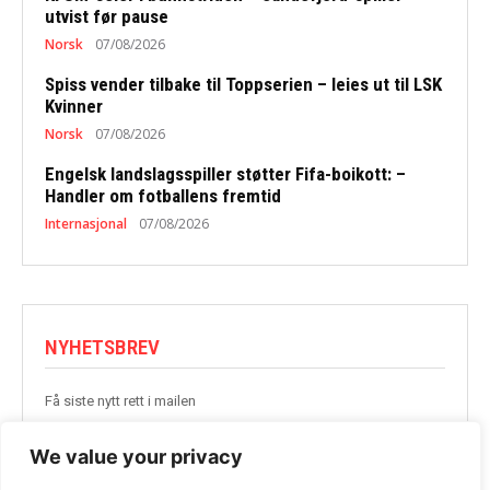
utvist før pause
Norsk
07/08/2026
Spiss vender tilbake til Toppserien – leies ut til LSK
Kvinner
Norsk
07/08/2026
Engelsk landslagsspiller støtter Fifa-boikott: –
Handler om fotballens fremtid
Internasjonal
07/08/2026
NYHETSBREV
Få siste nytt rett i mailen
BLI MED
We value your privacy