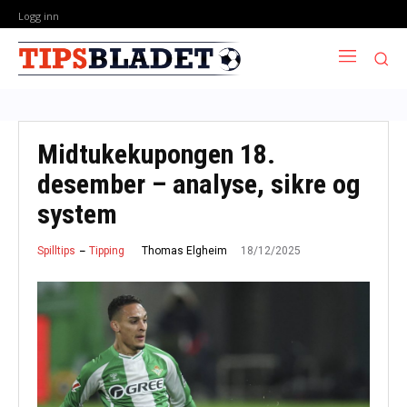
Logg inn
Midtukekupongen 18.
desember – analyse, sikre og
system
18/12/2025
Thomas Elgheim
Spilltips
Tipping