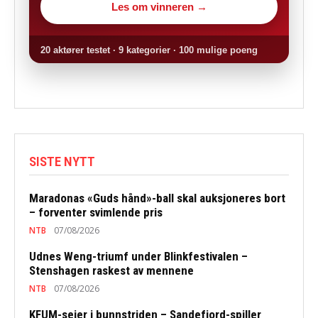
Les om vinneren →
20 aktører testet · 9 kategorier · 100 mulige poeng
SISTE NYTT
Maradonas «Guds hånd»-ball skal auksjoneres bort
– forventer svimlende pris
NTB
07/08/2026
Udnes Weng-triumf under Blinkfestivalen –
Stenshagen raskest av mennene
NTB
07/08/2026
KFUM-seier i bunnstriden – Sandefjord-spiller