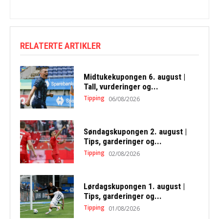
RELATERTE ARTIKLER
Midtukekupongen 6. august |
Tall, vurderinger og...
Tipping
06/08/2026
Søndagskupongen 2. august |
Tips, garderinger og...
Tipping
02/08/2026
Lørdagskupongen 1. august |
Tips, garderinger og...
Tipping
01/08/2026