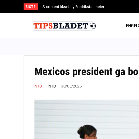
SISTE
Stortalent fikset ny Fredrikstad-seier
Aursnes blir kaptein i Benfica
ENGEL
Mexicos president ga bor
NTB
NTB
30/05/2026