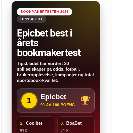
BOOKMAKERTESTEN 2026
OPPDATERT
Epicbet best i
årets
bookmakertest
Tipsbladet har vurdert 20
spillselskaper på odds, fotball,
brukeropplevelse, kampanjer og total
sportsbook-kvalitet.
Epicbet
1
90 AV 100 POENG
Coolbet
BoaBet
2.
3.
89 p
84 p