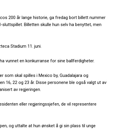
cos 200 år lange historie, ga fredag bort billett nummer
uttspillet. Billetten skulle hun selv ha benyttet, men
teca Stadium 11. juni.
ha vunnet en konkurranse for sine ballferdigheter.
r som skal spilles i Mexico by, Guadalajara og
eren 16, 22 og 23 år. Disse personene ble også valgt ut av
isert av regjeringen.
esidenten eller regjeringssjefen, de vil representere
n, og uttalte at hun ønsket å gi sin plass til unge