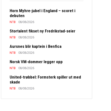
Horn Myhre-jubel i England – scoret i
debuten
NTB
08/08/2026
Stortalent fikset ny Fredrikstad-seier
NTB
08/08/2026
Aursnes blir kaptein i Benfica
NTB
08/08/2026
Norsk VM-dommer legger opp
NTB
08/08/2026
United-trøbbel: Formsterk spiller ut med
skade
NTB
08/08/2026