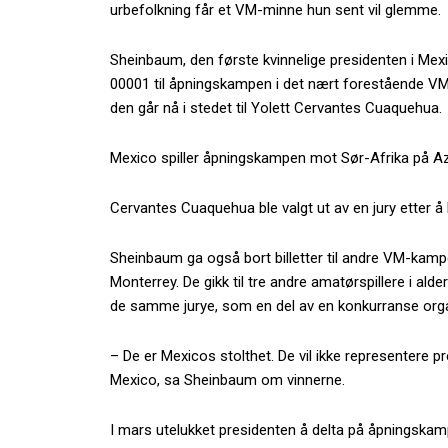
urbefolkning får et VM-minne hun sent vil glemme.
Sheinbaum, den første kvinnelige presidenten i Mexi
00001 til åpningskampen i det nært forestående VM-sl
den går nå i stedet til Yolett Cervantes Cuaquehua.
Mexico spiller åpningskampen mot Sør-Afrika på Az
Cervantes Cuaquehua ble valgt ut av en jury etter å 
Sheinbaum ga også bort billetter til andre VM-kampe
Monterrey. De gikk til tre andre amatørspillere i ald
de samme jurye, som en del av en konkurranse organ
– De er Mexicos stolthet. De vil ikke representere pr
Mexico, sa Sheinbaum om vinnerne.
I mars utelukket presidenten å delta på åpningskampe