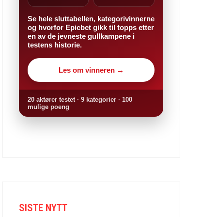
Se hele sluttabellen, kategorivinnerne
og hvorfor Epicbet gikk til topps etter
en av de jevneste gullkampene i
testens historie.
Les om vinneren →
20 aktører testet · 9 kategorier · 100
mulige poeng
SISTE NYTT