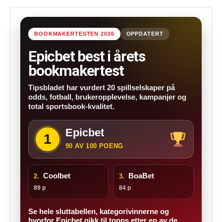
BOOKMAKERTESTEN 2026
OPPDATERT
Epicbet best i årets
bookmakertest
Tipsbladet har vurdert 20 spillselskaper på
odds, fotball, brukeropplevelse, kampanjer og
total sportsbook-kvalitet.
Epicbet
1
90 AV 100 POENG
Coolbet
BoaBet
2.
3.
89 p
84 p
Se hele sluttabellen, kategorivinnerne og
hvorfor Epicbet gikk til topps etter en av de