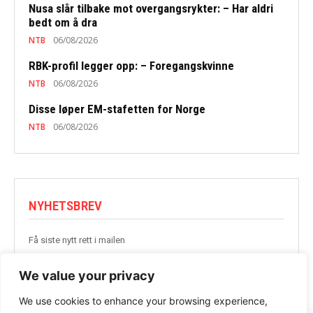
Nusa slår tilbake mot overgangsrykter: – Har aldri
bedt om å dra
NTB
06/08/2026
RBK-profil legger opp: – Foregangskvinne
NTB
06/08/2026
Disse løper EM-stafetten for Norge
NTB
06/08/2026
NYHETSBREV
Få siste nytt rett i mailen
BLI MED
We value your privacy
We use cookies to enhance your browsing experience,