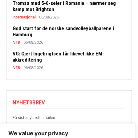
Tromsø med 5-0-seier i Romania – nærmer seg
kamp mot Brighton
Internasjonal
06/08/2026
God start for de norske sandvolleyballparene i
Hamburg
NTB
06/08/2026
VG: Gjert Ingebrigtsen får likevel ikke EM-
akkreditering
NTB
06/08/2026
NYHETSBREV
Få siste nytt rett i mailen
BLI MED
We value your privacy