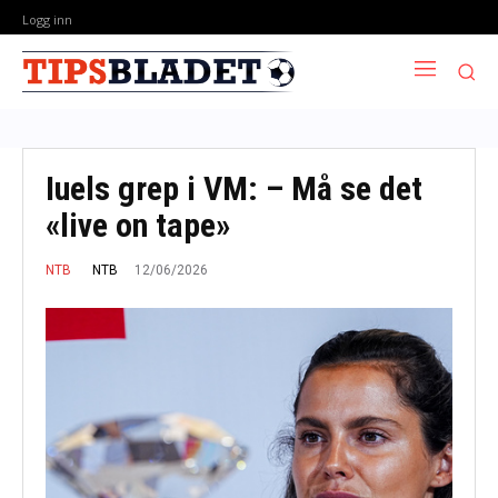
Logg inn
Iuels grep i VM: – Må se det
«live on tape»
12/06/2026
NTB
NTB