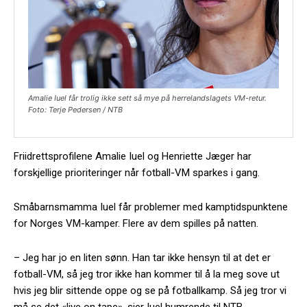
Amalie Iuel får trolig ikke sett så mye på herrelandslagets VM-retur.
Foto: Terje Pedersen / NTB
Friidrettsprofilene Amalie Iuel og Henriette Jæger har
forskjellige prioriteringer når fotball-VM sparkes i gang.
Småbarnsmamma Iuel får problemer med kamptidspunktene
for Norges VM-kamper. Flere av dem spilles på natten.
– Jeg har jo en liten sønn. Han tar ikke hensyn til at det er
fotball-VM, så jeg tror ikke han kommer til å la meg sove ut
hvis jeg blir sittende oppe og se på fotballkamp. Så jeg tror vi
må se det «live on tape», sier Iuel humrende til NTB.