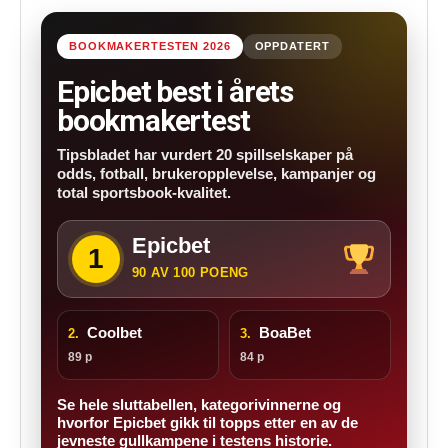
BOOKMAKERTESTEN 2026
OPPDATERT
Epicbet best i årets
bookmakertest
Tipsbladet har vurdert 20 spillselskaper på
odds, fotball, brukeropplevelse, kampanjer og
total sportsbook-kvalitet.
Epicbet
1
90 AV 100 POENG
Coolbet
BoaBet
2.
3.
89 p
84 p
Se hele sluttabellen, kategorivinnerne og
hvorfor Epicbet gikk til topps etter en av de
jevneste gullkampene i testens historie.