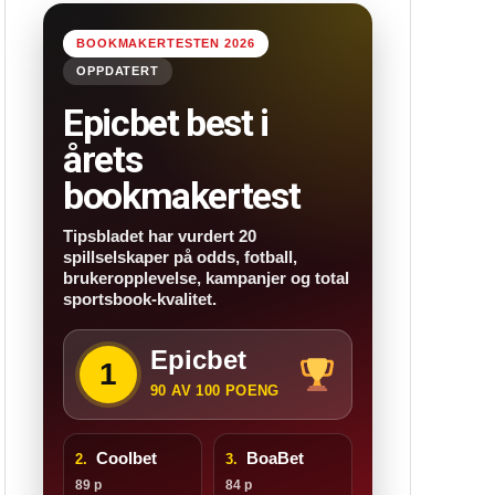
BOOKMAKERTESTEN 2026
OPPDATERT
Epicbet best i
årets
bookmakertest
Tipsbladet har vurdert 20
spillselskaper på odds, fotball,
brukeropplevelse, kampanjer og total
sportsbook-kvalitet.
Epicbet
1
90 AV 100 POENG
Coolbet
BoaBet
2.
3.
89 p
84 p