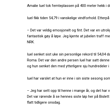
Amalie Iuel tok femteplassen på 400 meter hekk i d
Iuel fikk tiden 54,79 i vanskelige vindforhold. Ette
– Det var veldig emosjonelt og fint. Det var en utrol
fantastisk gøy å løpe. Jeg kjente at jubelen traff meg 
NRK.
Iuel senket sist uke sin personlige rekord til 54,04 
Roma. Det var den andre persen Iuel har satt denne s
og hun senket den med ytterligere sju hundredeler 
Iuel har varslet at hun er inne i sin siste sesong som
– Jeg har sett opp til henne i mange år, og det ha
Det var rørende å se hennes siste løp her på Bislet
flatt tidligere onsdag.