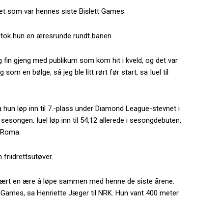
et som var hennes siste Bislett Games.
rpå tok hun en æresrunde rundt banen.
ig fin gjeng med publikum som kom hit i kveld, og det var
som en bølge, så jeg ble litt rørt før start, sa Iuel til
da hun løp inn til 7.-plass under Diamond League-stevnet i
esongen. Iuel løp inn til 54,12 allerede i sesongdebuten,
i Roma.
 friidrettsutøver.
r vært en ære å løpe sammen med henne de siste årene.
t Games, sa Henriette Jæger til NRK. Hun vant 400 meter