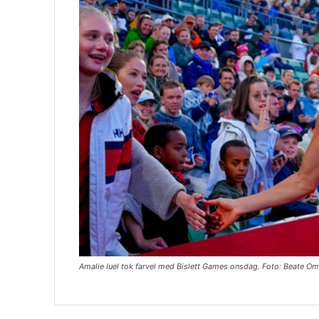
Amalie Iuel tok farvel med Bislett Games onsdag. Foto: Beate O