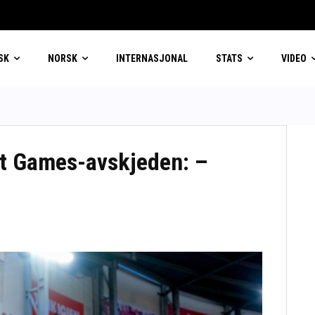
SK
NORSK
INTERNASJONAL
STATS
VIDEO
tt Games-avskjeden: –