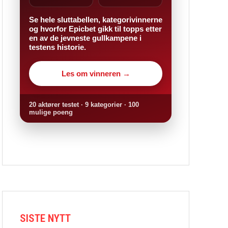
Se hele sluttabellen, kategorivinnerne
og hvorfor Epicbet gikk til topps etter
en av de jevneste gullkampene i
testens historie.
Les om vinneren →
20 aktører testet · 9 kategorier · 100
mulige poeng
SISTE NYTT