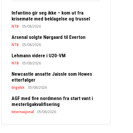
Infantino gir seg ikke – kom ut fra
krisemøte med beklagelse og trussel
NTB
05/08/2026
Arsenal solgte Nørgaard til Everton
NTB
05/08/2026
Lehmann videre i U20-VM
NTB
05/08/2026
Newcastle ansatte Jaissle som Howes
etterfølger
Engelsk
05/08/2026
AGF med fire nordmenn fra start vant i
mesterligakvalifisering
Internasjonal
05/08/2026