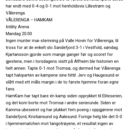
har endt med 0-4 og 0-1 mot henholdsvis Lillestrøm og
Vålerenga.
VÅLERENGA – HAMKAM
Intility Arena
Mandag 20.00
Ingen munter mai-stemning på Valle Hovin for Vålerenga, til
tross for at de enkelt slo Sandefjord 3-1 i Vestfold, søndag.
Kjartansson gjorde som mange ganger før og scoret for
gjestene, men i torsdagens visitt på Alfheim ble historien en
helt annen. Tapte 0-1 mot Tromsø, og dermed har Vålerenga
tapt halvparten av kampene sine hittil. Jerv og Haugesund er
slått med ett måls margin i de to første hjemme foran egne
fans.
HamKam har tapt bare én kamp siden opprykket til Eliteserien,
og det kom borte mot Tromsø i andre serierunde. Siden er
Kamma ubeseiret og har plukket fem poeng i oppgjørene mot
Sandefjord, Kristiansund og Aalesund. Forrige helg ble det 0-0
i hjemmematchen mot tangotrøyene, et resultat ingen av