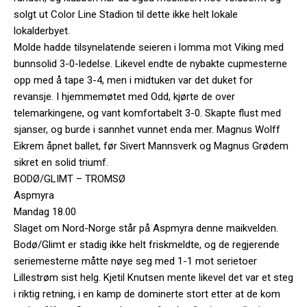
solgt ut Color Line Stadion til dette ikke helt lokale
lokalderbyet.
Molde hadde tilsynelatende seieren i lomma mot Viking med
bunnsolid 3-0-ledelse. Likevel endte de nybakte cupmesterne
opp med å tape 3-4, men i midtuken var det duket for
revansje. I hjemmemøtet med Odd, kjørte de over
telemarkingene, og vant komfortabelt 3-0. Skapte flust med
sjanser, og burde i sannhet vunnet enda mer. Magnus Wolff
Eikrem åpnet ballet, før Sivert Mannsverk og Magnus Grødem
sikret en solid triumf.
BODØ/GLIMT – TROMSØ
Aspmyra
Mandag 18.00
Slaget om Nord-Norge står på Aspmyra denne maikvelden.
Bodø/Glimt er stadig ikke helt friskmeldte, og de regjerende
seriemesterne måtte nøye seg med 1-1 mot serietoer
Lillestrøm sist helg. Kjetil Knutsen mente likevel det var et steg
i riktig retning, i en kamp de dominerte stort etter at de kom