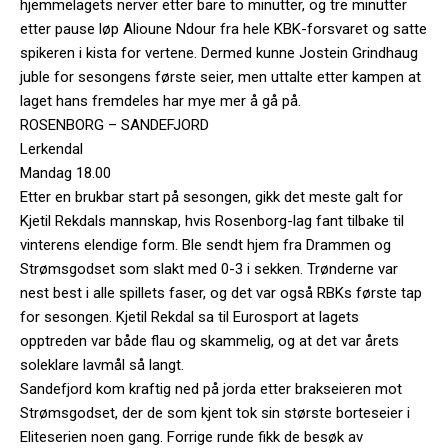
hjemmelagets nerver etter bare to minutter, og tre minutter
etter pause løp Alioune Ndour fra hele KBK-forsvaret og satte
spikeren i kista for vertene. Dermed kunne Jostein Grindhaug
juble for sesongens første seier, men uttalte etter kampen at
laget hans fremdeles har mye mer å gå på.
ROSENBORG – SANDEFJORD
Lerkendal
Mandag 18.00
Etter en brukbar start på sesongen, gikk det meste galt for
Kjetil Rekdals mannskap, hvis Rosenborg-lag fant tilbake til
vinterens elendige form. Ble sendt hjem fra Drammen og
Strømsgodset som slakt med 0-3 i sekken. Trønderne var
nest best i alle spillets faser, og det var også RBKs første tap
for sesongen. Kjetil Rekdal sa til Eurosport at lagets
opptreden var både flau og skammelig, og at det var årets
soleklare lavmål så langt.
Sandefjord kom kraftig ned på jorda etter brakseieren mot
Strømsgodset, der de som kjent tok sin største borteseier i
Eliteserien noen gang. Forrige runde fikk de besøk av