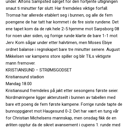
under. Alfons Sampsted sørget for den fortjente utligningen
snaut ti minutter før slutt. Har fremdeles viktige forfall.
Tromsø har allerede etablert seg i bunnen, og alle de fem
poengene de har tatt har kommet i de fire siste rundene. Det
ene tapet kom da de røk hele 2-5 hjemme mot Sarpsborg 08
for noen uker siden, og forrige runde klarte de bare 1-1 mot
Jerv. Kom sågar under etter halvtimen, men Moses Ebiye
ordnet balanse i regnskapet bare tre minutter senere. August
Mikkelsen var kampens store spiller og blir TILs viktigste
mann fremover.
KRISTIANSUND – STRØMSGODSET
Kristiansund stadion
Mandag 18.00
Kristiansund fremdeles på jakt etter sesongens første seier.
Nordmøringene ligger akterutseilt i bunnen av tabellen med
bare ett poeng de fem første kampene. Forrige runde tapte de
bunnoppgjøret mot Haugesund 0-2. Det har vært en tung vår
for Christian Michelsens mannskap, men onsdag fikk de en
ørliten opptur da de sikret avansement i cupens 1. runde med