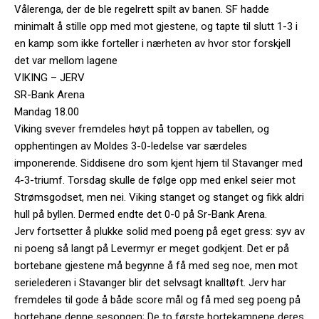
Vålerenga, der de ble regelrett spilt av banen. SF hadde
minimalt å stille opp med mot gjestene, og tapte til slutt 1-3 i
en kamp som ikke forteller i nærheten av hvor stor forskjell
det var mellom lagene
VIKING – JERV
SR-Bank Arena
Mandag 18.00
Viking svever fremdeles høyt på toppen av tabellen, og
opphentingen av Moldes 3-0-ledelse var særdeles
imponerende. Siddisene dro som kjent hjem til Stavanger med
4-3-triumf. Torsdag skulle de følge opp med enkel seier mot
Strømsgodset, men nei. Viking stanget og stanget og fikk aldri
hull på byllen. Dermed endte det 0-0 på Sr-Bank Arena.
Jerv fortsetter å plukke solid med poeng på eget gress: syv av
ni poeng så langt på Levermyr er meget godkjent. Det er på
bortebane gjestene må begynne å få med seg noe, men mot
serielederen i Stavanger blir det selvsagt knalltøft. Jerv har
fremdeles til gode å både score mål og få med seg poeng på
bortebane denne sesongen; De to første bortekampene deres