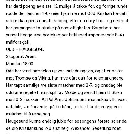
har de ti poeng av siste 12 mulige å takke for, og forrige runde
rodde de i land en 1-0-seier hjemme mot Odd. Kristian Fardahl
scoret kampens eneste scoring etter en drøy time, og dermed
har sarpingene to strake på samvittigheten. Sarpsborg har
vunnet begge sine bortekamper hittil med imponerende 8-4 i
målforskjell.
ODD – HAUGESUND
Skagerak Arena
Mandag 18.00
Odd har vært særdeles ujevne innledningsvis, og etter seirer
mot Tromsø og Viking, har mye gått galt for telemarkingene.
Har tapt samtlige tre siste matcher med 2-7, og onsdag ble
oddrane regelrett rundspilt av Molde og sendt hjem til Skien
med 0-3 i sekken. At Pål Arne Johansens mannskap ville være
ustabile, var forventet på forhånd, og her har de en ypperlig
mulighet til å reise seg.
Haugesund kunne endelig juble for sesongens første seier da
de slo Kristiansund 2-0 sist helg. Alexander Søderlund roet