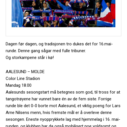
Dagen før dagen, og tradisjonen tro dukes det for 16.mai-
runde. Denne gang sågar med fulle tribuner.
Og storkampene står i kø!
AALESUND – MOLDE
Color Line Stadion
Mandag 18.00
Aalesunds sesongstart må betegnes som god, til tross for at
tangotrøyene har vunnet bare én av de fem siste. Forrige
runde ble det 0-0 borte mot Aalesund, et viktig poeng for Lars
Arne Nilsens menn, hvis fremste mål er å overleve denne
sesongen. Eneste nyopprykkete lag med hjemmelag i 16. mai-
runden, og klubben har da også mobilisert noe voldsomt og