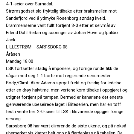
4-1-seier over Surnadal.
Strømsgodset slo fryktelig tilbake etter braksmellen mot
Sandefjord ved å ydmyke Rosenborg søndag kveld.
Drammenserne vant fullt fortjent 3-0 etter et selvmål av
Erlend Dahl Reitan og scoringer av Johan Hove og Ipalibo
Jack.
LILLESTRØM – SARPSBORG 08
Åråsen
Mandag 18.00
LSK fortsetter stadig å imponere, og forrige runde fikk de
sågar med seg 1-1 borte mot regjerende seriemester
Bodø/Glimt. Akor Adams sørget frekt og freidig for ledelse
etter en drøy halvtime, men vertene kom tilbake i oppgjøret og
utlignet fortjent på tampen. Dermed er kanariene det eneste
gjenværende ubeseirede laget i Eliteserien, men har en tøff
test i vente her. 2-0-seier til LSK i tilsvarende oppgjør forrige
sesong.
Sarpsborg 08 har vært glimrende de siste ukene, og på nokså
ubemerket vis klatret helt opp på fjerdeplass på tabellen. De