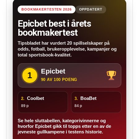
BOOKMAKERTESTEN 2026
OPPDATERT
Epicbet best i årets
bookmakertest
Tipsbladet har vurdert 20 spillselskaper på
odds, fotball, brukeropplevelse, kampanjer og
total sportsbook-kvalitet.
Epicbet
1
90 AV 100 POENG
Coolbet
BoaBet
2.
3.
89 p
84 p
Se hele sluttabellen, kategorivinnerne og
hvorfor Epicbet gikk til topps etter en av de
jevneste gullkampene i testens historie.