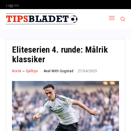
Logg inn
Eliteserien 4. runde: Målrik
klassiker
27/04/2025
Axel With Gogstad
Norsk
Spilltips