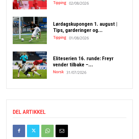
Tipping
02/08/2026
Lørdagskupongen 1. august |
Tips, garderinger og...
Tipping
01/08/2026
Eliteserien 16. runde: Freyr
vender tilbake –...
Norsk
31/07/2026
DEL ARTIKKEL