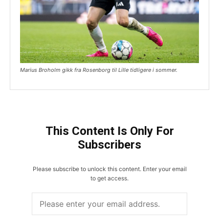
Marius Broholm gikk fra Rosenborg til Lille tidligere i sommer.
This Content Is Only For
Subscribers
Please subscribe to unlock this content. Enter your email
to get access.