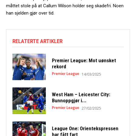
måttet stole på at Callum Wilson holder seg skadefri. Noen
han sjelden gjør over tid.
RELATERTE ARTIKLER
Premier League: Mot uønsket
rekord
Premier League
14/03/2025
West Ham – Leicester City:
Bunnoppgjør i...
Premier League
27/02/2025
League One: Orientekspressen
har fått fart