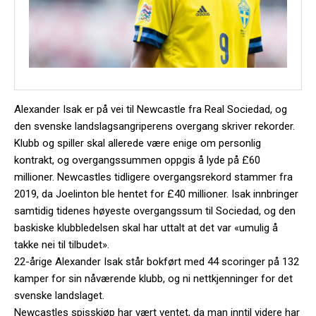
Alexander Isak er på vei til Newcastle fra Real Sociedad, og
den svenske landslagsangriperens overgang skriver rekorder.
Klubb og spiller skal allerede være enige om personlig
kontrakt, og overgangssummen oppgis å lyde på £60
millioner. Newcastles tidligere overgangsrekord stammer fra
2019, da Joelinton ble hentet for £40 millioner. Isak innbringer
samtidig tidenes høyeste overgangssum til Sociedad, og den
baskiske klubbledelsen skal har uttalt at det var «umulig å
takke nei til tilbudet».
22-årige Alexander Isak står bokført med 44 scoringer på 132
kamper for sin nåværende klubb, og ni nettkjenninger for det
svenske landslaget.
Newcastles spisskjøp har vært ventet, da man inntil videre har