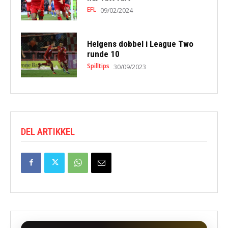
EFL
09/02/2024
Helgens dobbel i League Two
runde 10
Spilltips
30/09/2023
DEL ARTIKKEL