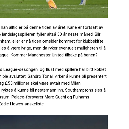
an alltid er på denne tiden av året. Kane er fortsatt av
andslagsspilleren fyller altså 30 år neste måned. Blir
enham, eller er nå tiden omsider kommet for klubbskifte
es å være ivrige, men da ryker eventuelt muligheten til å
League. Kommer Manchester United tilbake på banen?
 League-sesongen, og flust med spillere har blitt koblet
le avsluttet. Sandro Tonali virker å kunne bli presentert
 £55 millioner skal være avtalt med Milan.
ryktes å kunne bli nestemann inn. Southamptons sies å
ngssum. Palace-forsvarer Marc Guehi og Fulhams
Eddie Howes ønskeliste.