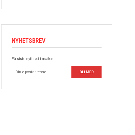
NYHETSBREV
Få siste nytt rett i mailen
BLI MED