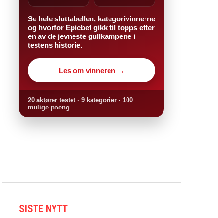
Se hele sluttabellen, kategorivinnerne
og hvorfor Epicbet gikk til topps etter
en av de jevneste gullkampene i
testens historie.
Les om vinneren →
20 aktører testet · 9 kategorier · 100
mulige poeng
SISTE NYTT