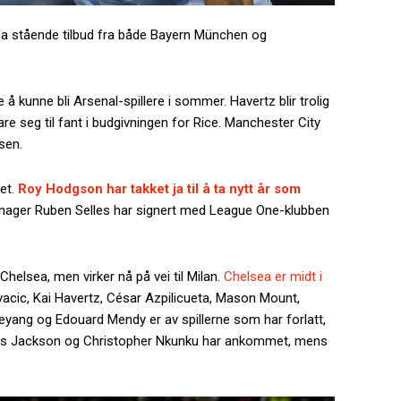
 ha stående tilbud fra både Bayern München og
 å kunne bli Arsenal-spillere i sommer. Havertz blir trolig
seg til fant i budgivningen for Rice. Manchester City
sen.
et.
Roy Hodgson har takket ja til å ta nytt år som
nager Ruben Selles har signert med League One-klubben
elsea, men virker nå på vei til Milan.
Chelsea er midt i
vacic, Kai Havertz, César Azpilicueta, Mason Mount,
yang og Edouard Mendy er av spillerne som har forlatt,
icolas Jackson og Christopher Nkunku har ankommet, mens