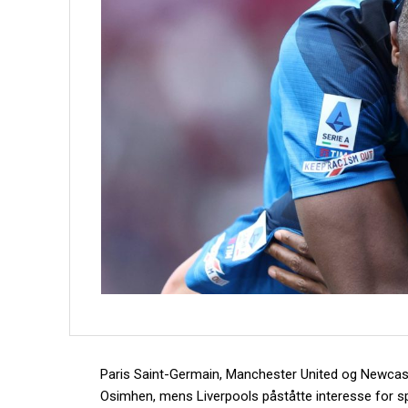
Paris Saint-Germain, Manchester United og Newcastl
Osimhen, mens Liverpools påståtte interesse for s