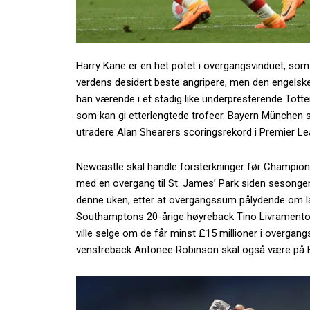
Harry Kane er en het potet i overgangsvinduet, som h
verdens desidert beste angripere, men den engelske l
han værende i et stadig like underpresterende Tott
som kan gi etterlengtede trofeer. Bayern München si
utradere Alan Shearers scoringsrekord i Premier 
Newcastle skal handle forsterkninger før Champions
med en overgang til St. James’ Park siden sesongen b
denne uken, etter at overgangssum pålydende om lag
Southamptons 20-årige høyreback Tino Livramento 
ville selge om de får minst £15 millioner i overga
venstreback Antonee Robinson skal også være på 