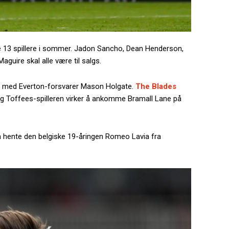
e 13 spillere i sommer. Jadon Sancho, Dean Henderson,
guire skal alle være til salgs.
le med Everton-forsvarer Mason Holgate.
The Blades
g Toffees-spilleren virker å ankomme Bramall Lane på
 å hente den belgiske 19-åringen Romeo Lavia fra