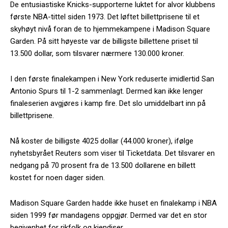
De entusiastiske Knicks-supporterne luktet for alvor klubbens
første NBA-tittel siden 1973. Det løftet billettprisene til et
skyhøyt nivå foran de to hjemmekampene i Madison Square
Garden. På sitt høyeste var de billigste billettene priset til
13.500 dollar, som tilsvarer nærmere 130.000 kroner.
I den første finalekampen i New York reduserte imidlertid San
Antonio Spurs til 1-2 sammenlagt. Dermed kan ikke lenger
finaleserien avgjøres i kamp fire. Det slo umiddelbart inn på
billettprisene.
Nå koster de billigste 4025 dollar (44.000 kroner), ifølge
nyhetsbyrået Reuters som viser til Ticketdata. Det tilsvarer en
nedgang på 70 prosent fra de 13.500 dollarene en billett
kostet for noen dager siden.
Madison Square Garden hadde ikke huset en finalekamp i NBA
siden 1999 før mandagens oppgjør. Dermed var det en stor
begivenhet for rikfolk og kjendiser.