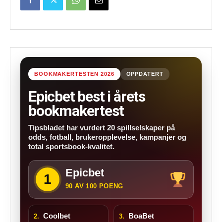
BOOKMAKERTESTEN 2026
OPPDATERT
Epicbet best i årets
bookmakertest
Tipsbladet har vurdert 20 spillselskaper på
odds, fotball, brukeropplevelse, kampanjer og
total sportsbook-kvalitet.
Epicbet
1
90 AV 100 POENG
Coolbet
BoaBet
2.
3.