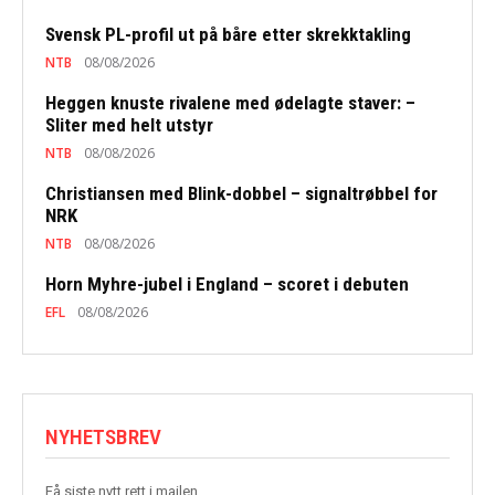
Svensk PL-profil ut på båre etter skrekktakling
NTB
08/08/2026
Heggen knuste rivalene med ødelagte staver: –
Sliter med helt utstyr
NTB
08/08/2026
Christiansen med Blink-dobbel – signaltrøbbel for
NRK
NTB
08/08/2026
Horn Myhre-jubel i England – scoret i debuten
EFL
08/08/2026
NYHETSBREV
Få siste nytt rett i mailen