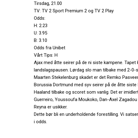
Tirsdag, 21.00
TV: TV 2 Sport Premium 2 og TV 2 Play
Odds:
H: 2.23
U: 3.95
B: 3.10
Odds fra Unibet
Vårt Tips: H
Ajax med åtte seirer på de ni siste kampene. Tapet
landslagspausen. Lørdag slo man tilbake med 2-0
Maarten Stekelenburg skadet er det Remko Pasveer s
Borussia Dortmund med syv seirer på de åtte siste 
Haaland tilbake og scoret som vanlig. Det er imidler
Guerreiro, Youssoufa Moukoko, Dan-Axel Zagadou 
Reyna er usikker.
Dette bør bli en underholdende forestilling. Vi sats
i odds.