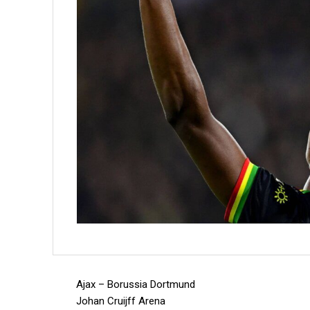
Ajax – Borussia Dortmund
Johan Cruijff Arena