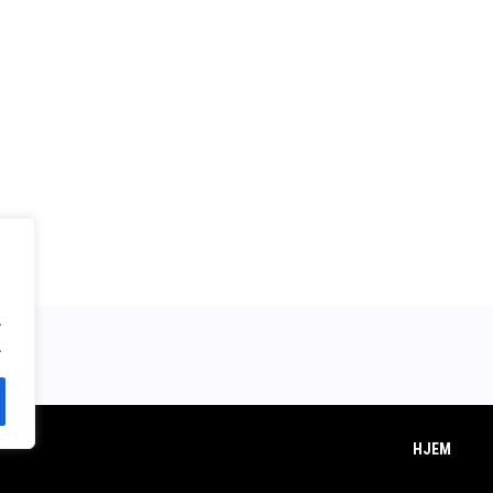
.
.
HJEM