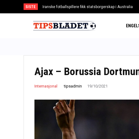
SISTE
Iranske fotballspillere fikk statsborgerskap i Australia
Vålerenga signerte ny keeper: – Gleder meg enormt
ENGEL
Ajax – Borussia Dortmu
tipsadmin
Internasjonal
19/10/2021