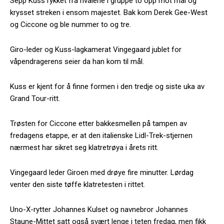
Sepp Kuss rykket fra rivalene i gruppe to opp mot mål og
krysset streken i ensom majestet. Bak kom Derek Gee-West
og Ciccone og ble nummer to og tre.
Giro-leder og Kuss-lagkamerat Vingegaard jublet for
våpendragerens seier da han kom til mål.
Kuss er kjent for å finne formen i den tredje og siste uka av
Grand Tour-ritt.
Trøsten for Ciccone etter bakkesmellen på tampen av
fredagens etappe, er at den italienske Lidl-Trek-stjernen
nærmest har sikret seg klatretrøya i årets ritt.
Vingegaard leder Giroen med drøye fire minutter. Lørdag
venter den siste tøffe klatretesten i rittet.
Uno-X-rytter Johannes Kulset og navnebror Johannes
Staune-Mittet satt også svært lenge i teten fredag, men fikk