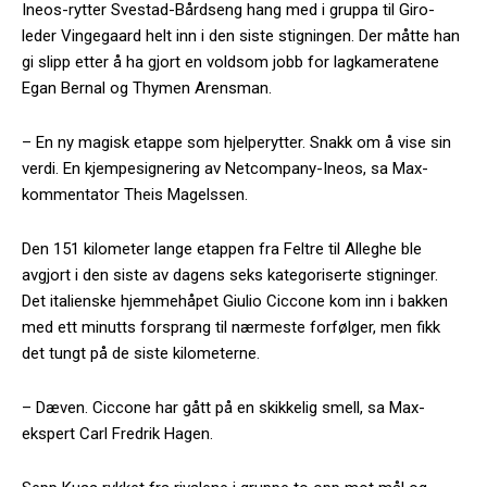
Ineos-rytter Svestad-Bårdseng hang med i gruppa til Giro-
leder Vingegaard helt inn i den siste stigningen. Der måtte han
gi slipp etter å ha gjort en voldsom jobb for lagkameratene
Egan Bernal og Thymen Arensman.
– En ny magisk etappe som hjelperytter. Snakk om å vise sin
verdi. En kjempesignering av Netcompany-Ineos, sa Max-
kommentator Theis Magelssen.
Den 151 kilometer lange etappen fra Feltre til Alleghe ble
avgjort i den siste av dagens seks kategoriserte stigninger.
Det italienske hjemmehåpet Giulio Ciccone kom inn i bakken
med ett minutts forsprang til nærmeste forfølger, men fikk
det tungt på de siste kilometerne.
– Dæven. Ciccone har gått på en skikkelig smell, sa Max-
ekspert Carl Fredrik Hagen.