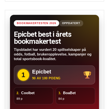
BOOKMAKERTESTEN 2026
OPPDATERT
Epicbet best i årets
bookmakertest
Tipsbladet har vurdert 20 spillselskaper på
odds, fotball, brukeropplevelse, kampanjer og
total sportsbook-kvalitet.
Epicbet
1
90 AV 100 POENG
Coolbet
BoaBet
2.
3.
89 p
84 p