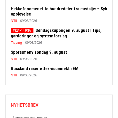
Hekkefenomenet to hundredeler fra medalje: – Syk
opplevelse
NTB
09/08/2026
Søndagskupongen 9. august | Tips,
garderinger og systemforslag
Tipping
09/08/2026
Sportsmeny søndag 9. august
NTB
09/08/2026
Russland raser etter visumnekt i EM
NTB
09/08/2026
NYHETSBREV
Få siste nytt rett i mailen