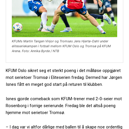
KFUMs Martin Tangen Vinjor og Tromsøs Jens Hjertø-Dahl under
eliteseriekampen i fotball mellom KFUM Oslo og Tromsø på KFUM
Arena. Foto: Annika Byrde / NTB
KFUM Oslo sikret seg et sterkt poeng i det målløse oppgjøret
mot serietoer Tromsø i Eliteserien fredag. Dermed har Jørgen
Isnes fått en meget god start på returen til klubben.
Isnes gjorde comeback som KFUM-trener med 2-0-seier mot
Rosenborg i forrige serierunde. Fredag ble det altså poeng
hjemme mot serietoer Tromsø.
– I dag var vi altfor dårlige med ballen til å skape noe ordentlig