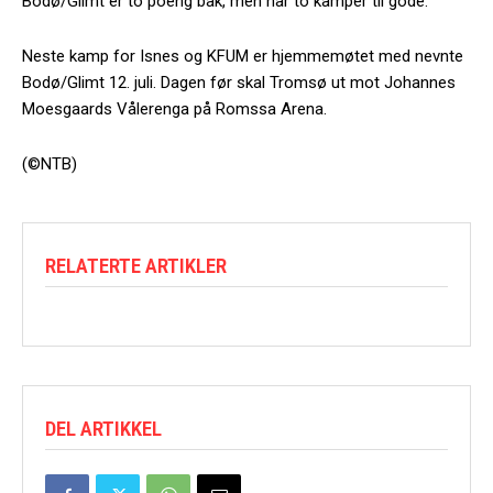
Bodø/Glimt er to poeng bak, men har to kamper til gode.
Neste kamp for Isnes og KFUM er hjemmemøtet med nevnte
Bodø/Glimt 12. juli. Dagen før skal Tromsø ut mot Johannes
Moesgaards Vålerenga på Romssa Arena.
(©NTB)
RELATERTE ARTIKLER
DEL ARTIKKEL