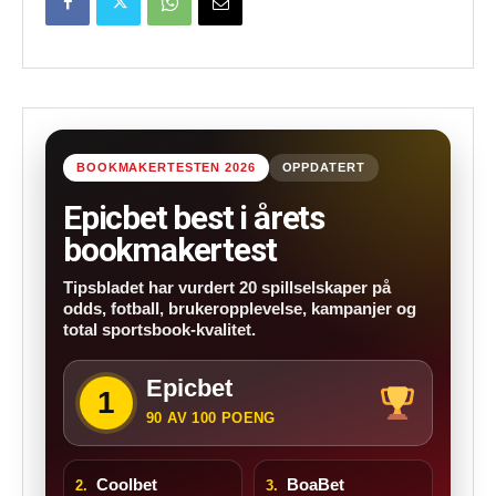
BOOKMAKERTESTEN 2026
OPPDATERT
Epicbet best i årets
bookmakertest
Tipsbladet har vurdert 20 spillselskaper på
odds, fotball, brukeropplevelse, kampanjer og
total sportsbook-kvalitet.
Epicbet
1
90 AV 100 POENG
Coolbet
BoaBet
2.
3.