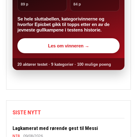
89 p
84 p
Se hele sluttabellen, kategorivinnerne og
hvorfor Epicbet gikk til topps etter en av de
jevneste gullkampene i testens historie.
Les om vinneren →
20 aktører testet · 9 kategorier · 100 mulige poeng
SISTE NYTT
Lagkamerat med rørende gest til Messi
NTB
09/08/2026