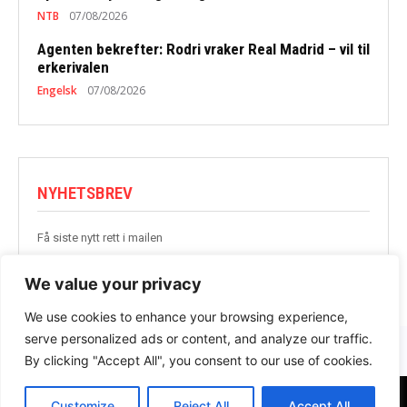
NTB
07/08/2026
Agenten bekrefter: Rodri vraker Real Madrid – vil til
erkerivalen
Engelsk
07/08/2026
NYHETSBREV
Få siste nytt rett i mailen
BLI MED
We value your privacy
We use cookies to enhance your browsing experience,
serve personalized ads or content, and analyze our traffic.
By clicking "Accept All", you consent to our use of cookies.
Customize
Reject All
Accept All