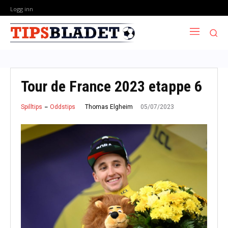
Logg inn
Tour de France 2023 etappe 6
05/07/2023
Thomas Elgheim
Spilltips
Oddstips