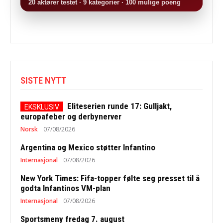
20 aktører testet · 9 kategorier · 100 mulige poeng
SISTE NYTT
Eliteserien runde 17: Gulljakt,
europafeber og derbynerver
Norsk
07/08/2026
Argentina og Mexico støtter Infantino
Internasjonal
07/08/2026
New York Times: Fifa-topper følte seg presset til å
godta Infantinos VM-plan
Internasjonal
07/08/2026
Sportsmeny fredag 7. august