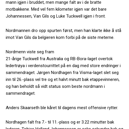
mann igjen i bruddet, men mange falt av i de bratte
motbakkene. Med vel fem kilometer igjen var det bare
Johannessen, Van Gils og Luke Tuckwell igjen i front.
Nordmannen dro opp spurten først, men han klarte ikke å stå
imot Van Gils da belgieren kom forbi på de siste meterne.
Nordmenn viste seg fram
21-årige Tuckwell fra Australia og RB-Bora-laget overtok
ledertrøya i verdenstourrittet på en dag med store endringer i
sammendraget. Jørgen Nordhagen fra Visma-laget slet seg
inn til 26.-plass vel tre og et halvt minutt bak etappevinneren,
og han beholdt så vidt status som beste nordmann i
sammendraget.
Anders Skaarseth ble kåret til dagens mest offensive rytter.
Nordhagen falt fra 7.- til 11.-plass og er 3.22 minutter bak
lederen. Tobias Halland Johannessen er seks sekunder bak og