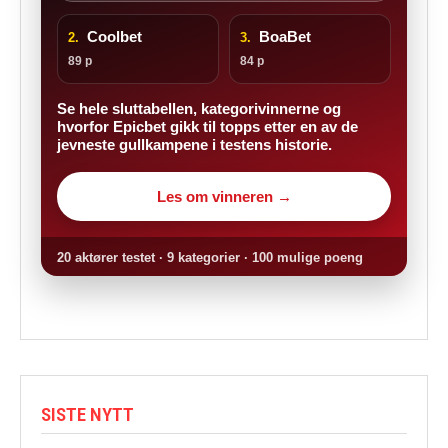
Coolbet
BoaBet
2.
3.
89 p
84 p
Se hele sluttabellen, kategorivinnerne og
hvorfor Epicbet gikk til topps etter en av de
jevneste gullkampene i testens historie.
Les om vinneren →
20 aktører testet · 9 kategorier · 100 mulige poeng
SISTE NYTT